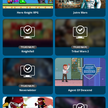
Hero Knight RPG
Jutro Mars
TYLKO NA PC
TYLKO NA PC
Knightfall
Tribal Wars 2
TYLKO NA PC
Neverwinter
Agent Of Descend