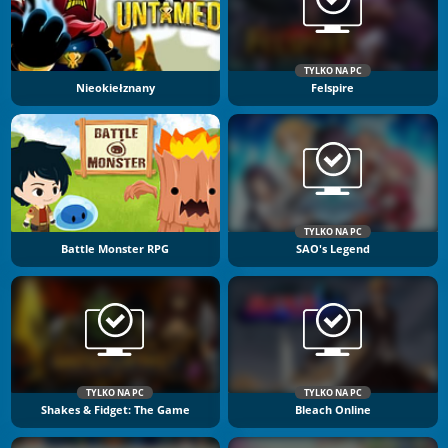
TYLKO NA PC
Nieokiełznany
Felspire
TYLKO NA PC
Battle Monster RPG
SAO's Legend
TYLKO NA PC
TYLKO NA PC
Shakes & Fidget: The Game
Bleach Online