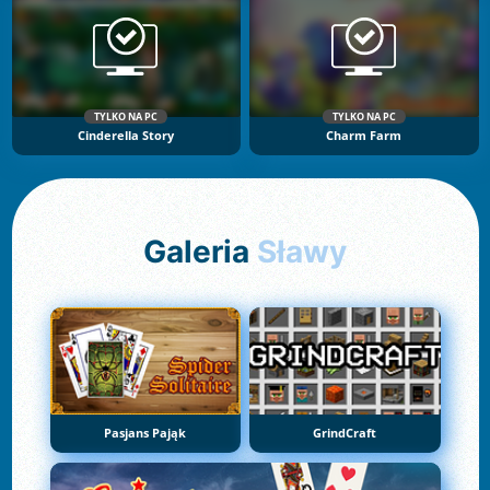
TYLKO NA PC
TYLKO NA PC
Cinderella Story
Charm Farm
Galeria
Sławy
Pasjans Pająk
GrindCraft