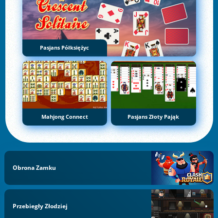
Pasjans Półksiężyc
Mahjong Connect
Pasjans Złoty Pająk
Obrona Zamku
Przebiegły Złodziej