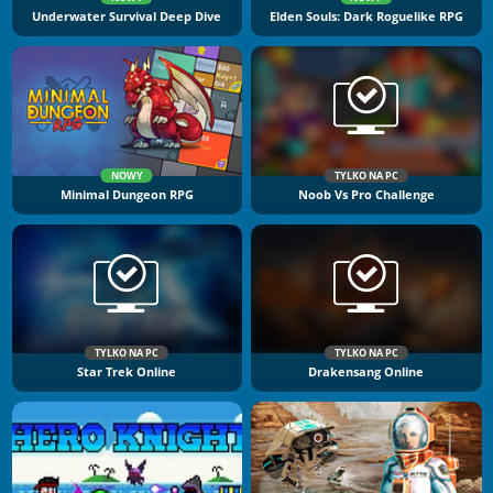
Underwater Survival Deep Dive
Elden Souls: Dark Roguelike RPG
NOWY
TYLKO NA PC
Minimal Dungeon RPG
Noob Vs Pro Challenge
TYLKO NA PC
TYLKO NA PC
Star Trek Online
Drakensang Online