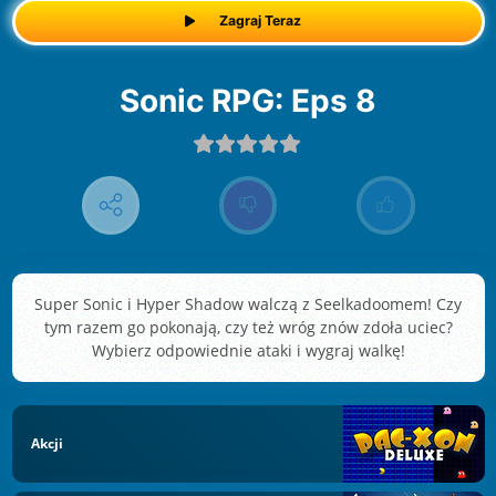
Zagraj Teraz
Sonic RPG: Eps 8
Super Sonic i Hyper Shadow walczą z Seelkadoomem! Czy
tym razem go pokonają, czy też wróg znów zdoła uciec?
Wybierz odpowiednie ataki i wygraj walkę!
Akcji