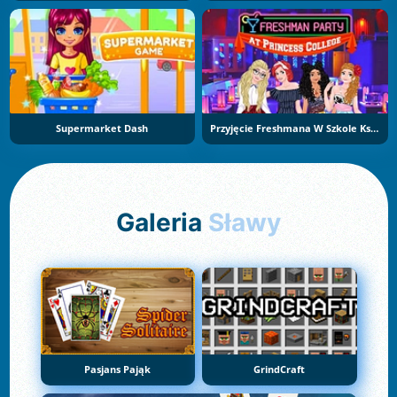
Supermarket Dash
Przyjęcie Freshmana W Szkole Księżniczek
Galeria
Sławy
Pasjans Pająk
GrindCraft