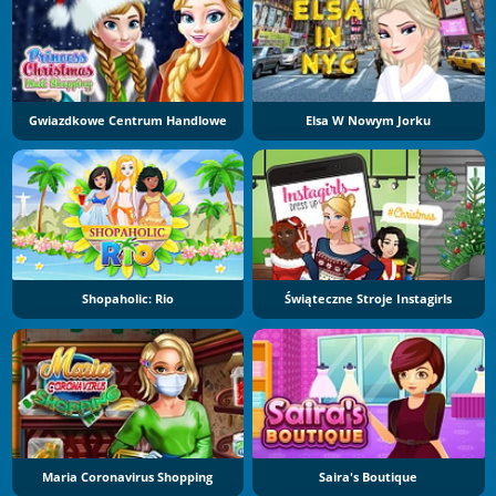
Gwiazdkowe Centrum Handlowe
Elsa W Nowym Jorku
Shopaholic: Rio
Świąteczne Stroje Instagirls
Maria Coronavirus Shopping
Saira's Boutique