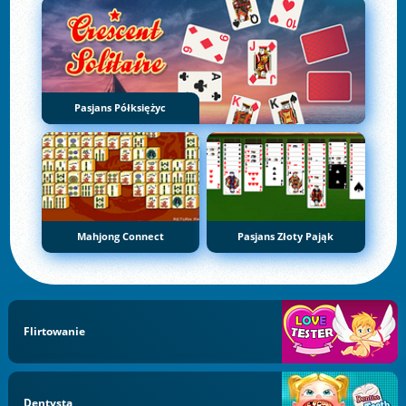
Pasjans Półksiężyc
Mahjong Connect
Pasjans Złoty Pająk
Flirtowanie
Dentysta