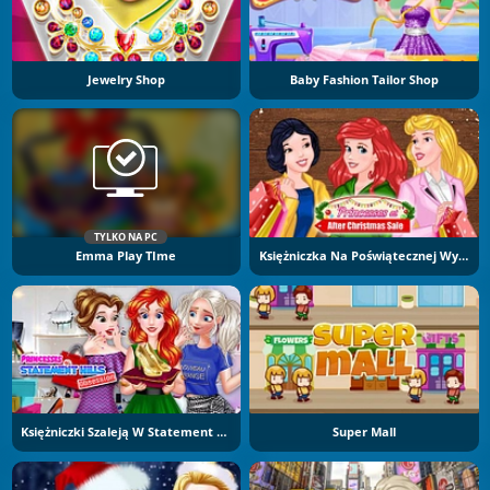
Jewelry Shop
Baby Fashion Tailor Shop
TYLKO NA PC
Emma Play TIme
Księżniczka Na Poświątecznej Wyprzedaży
Księżniczki Szaleją W Statement Hills
Super Mall