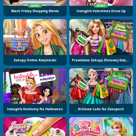
NOWY
NOWY
Black Friday Shopping Mania
Instagirls Valentines Dress Up
Zakupy Online Księżniczki
Prawdziwe Zakupy Złotawej Księżniczki
Instagirls Kostiumy Na Halloween
Królowa Lodu Na Zakupach