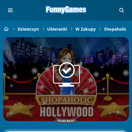
Dziewczyn
Ubieranki
W Zakupy
Shopaholic
TYLKO NA PC