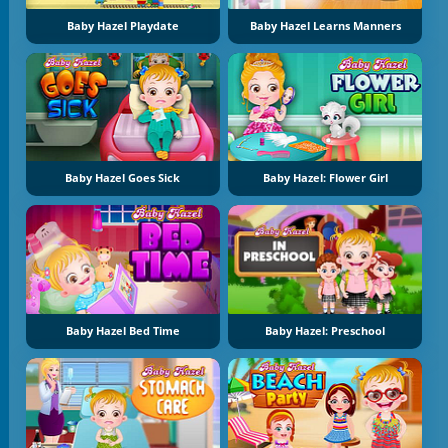
Baby Hazel Playdate
Baby Hazel Learns Manners
Baby Hazel Goes Sick
Baby Hazel: Flower Girl
Baby Hazel Bed Time
Baby Hazel: Preschool