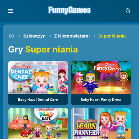
Dziewczyn
Z Niemowlętami
Super Niania
Gry
Super niania
Baby Hazel Dental Care
Baby Hazel: Fancy Dress