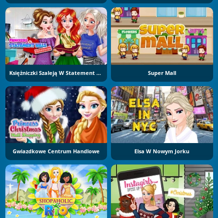
Księżniczki Szaleją W Statement Hills
Super Mall
Gwiazdkowe Centrum Handlowe
Elsa W Nowym Jorku