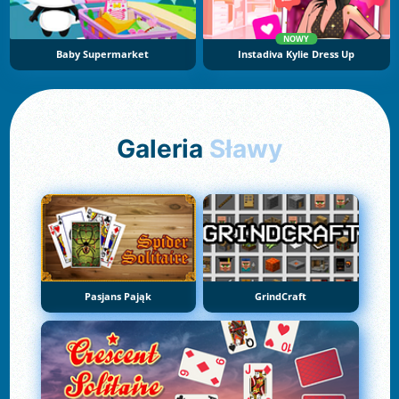
NOWY
Baby Supermarket
Instadiva Kylie Dress Up
Galeria
Sławy
Pasjans Pająk
GrindCraft