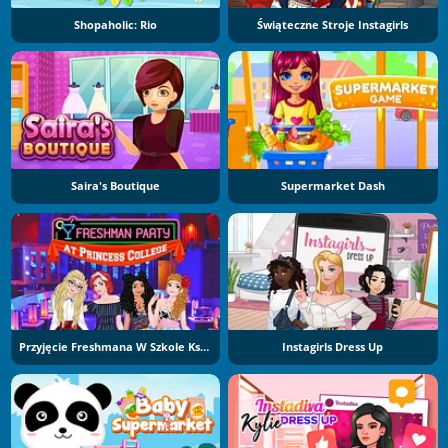
Shopaholic: Rio
Świąteczne Stroje Instagirls
Saira's Boutique
Supermarket Dash
Przyjęcie Freshmana W Szkole Księżniczek
Instagirls Dress Up