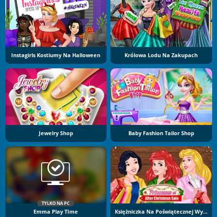
Instagirls Kostiumy Na Halloween
Królowa Lodu Na Zakupach
Jewelry Shop
Baby Fashion Tailor Shop
TYLKO NA PC
Emma Play TIme
Księżniczka Na Poświątecznej Wyprzedaży