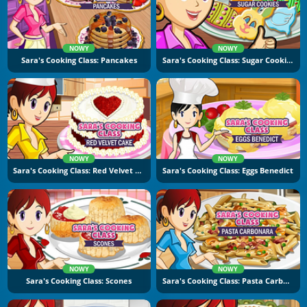
NOWY
NOWY
Sara's Cooking Class: Pancakes
Sara's Cooking Class: Sugar Cookies
NOWY
NOWY
Sara's Cooking Class: Red Velvet Cake
Sara's Cooking Class: Eggs Benedict
NOWY
NOWY
Sara's Cooking Class: Scones
Sara's Cooking Class: Pasta Carbonara