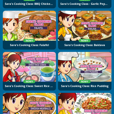
Sara's Cooking Class: BBQ Chicken Sandwich
Sara's Cooking Class - Garlic Pepper Shrimp
NOWY
NOWY
Sara's Cooking Class: Falafel
Sara's Cooking Class: Baklava
NOWY
NOWY
Sara's Cooking Class: Sweet Rice Cakes
Sara's Cooking Class: Rice Pudding