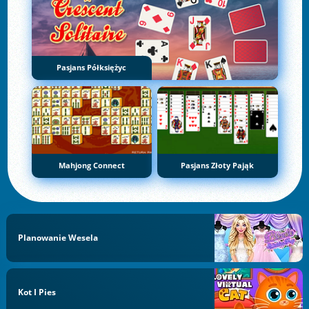
Pasjans Półksiężyc
Mahjong Connect
Pasjans Złoty Pająk
Planowanie Wesela
Kot I Pies