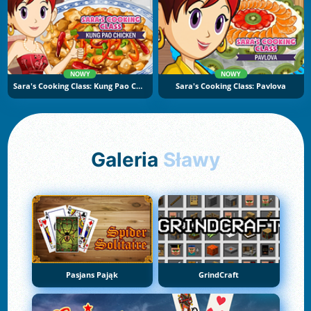
NOWY
NOWY
Sara's Cooking Class: Kung Pao Chicken
Sara's Cooking Class: Pavlova
Galeria
Sławy
Pasjans Pająk
GrindCraft