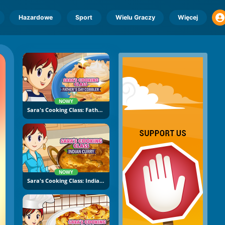
Hazardowe
Sport
Wielu Graczy
Więcej
NOWY
Sara's Cooking Class: Father's Day Cobbler
NOWY
Sara's Cooking Class: Indian Curry