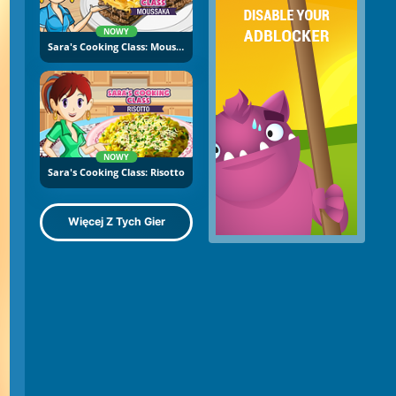
NOWY
Sara's Cooking Class: Moussaka
NOWY
Sara's Cooking Class: Risotto
Więcej Z Tych Gier