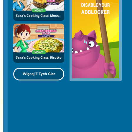
NOWY
Sara's Cooking Class: Moussaka
NOWY
Sara's Cooking Class: Risotto
Więcej Z Tych Gier