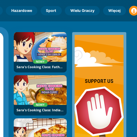
Hazardowe
Sport
Wielu Graczy
Więcej
NOWY
Sara's Cooking Class: Father's Day Cobbler
NOWY
Sara's Cooking Class: Indian Curry