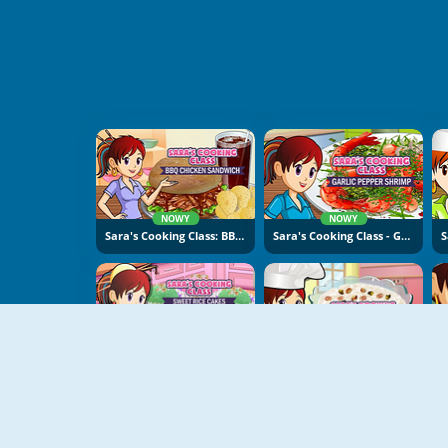
NOWY
NOWY
Sara's Cooking Class: BBQ Chicken Sandwich
Sara's Cooking Class - Garlic Pepper Shrimp
NOWY
NOWY
Sara's Cooking Class: Sweet Rice Cakes
Sara's Cooking Class: Rice Pudding