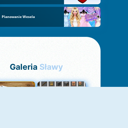
Planowanie Wesela
Galeria
Sławy
Pasjans Pająk
GrindCraft