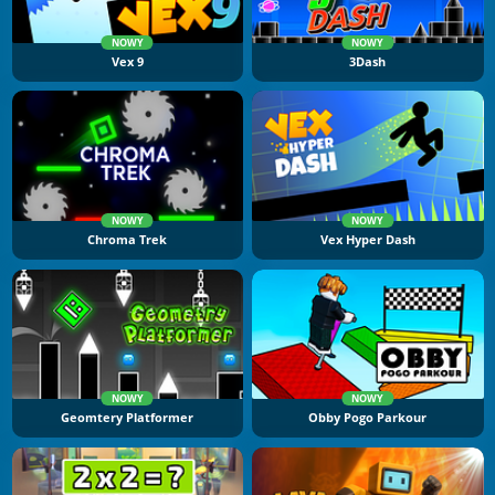
NOWY
NOWY
Vex 9
3Dash
NOWY
NOWY
Chroma Trek
Vex Hyper Dash
NOWY
NOWY
Geomtery Platformer
Obby Pogo Parkour