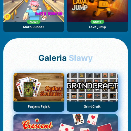
NOWY
NOWY
Math Runner
Lava Jump
Galeria
Sławy
Pasjans Pająk
GrindCraft