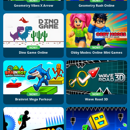
NOWY
NOWY
Geometry Vibes X Arrow
Geometry Rush Online
NOWY
NOWY
Dino Game Online
Obby Modes: Online Mini Games
NOWY
NOWY
Brainrot Mega Parkour
Wave Road 3D