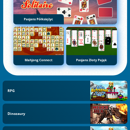
Pasjans Półksiężyc
Mahjong Connect
Pasjans Złoty Pająk
RPG
Dinozaury