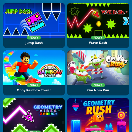
NOWY
NOWY
Jump Dash
Wave Dash
NOWY
NOWY
Obby Rainbow Tower
Om Nom Run