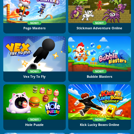
NOWY
NOWY
Pogo Masters
Stickman Adventure Online
NOWY
NOWY
Vex Try To Fly
Bubble Blasters
NOWY
NOWY
Hole Puzzle
Kick Lucky Boxes Online