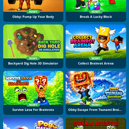
NOWY
NOWY
Obby: Pump Up Your Body
Break A Lucky Block
NOWY
NOWY
Backyard Dig Hole 3D Simulator
Collect Brainrot Arena
NOWY
NOWY
Survive Lava For Brainrots
Obby Escape From Tsunami Brainrot