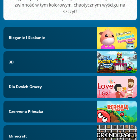
zwinność w tym kolorowym, chaotycznym wyścigu na
szczyt!
Bieganie I Skakanie
3D
Dla Dwóch Graczy
Czerwona Piłeczka
Minecraft