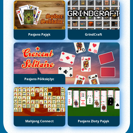
Pasjans Pająk
GrindCraft
Pasjans Półksiężyc
Mahjong Connect
Pasjans Złoty Pająk