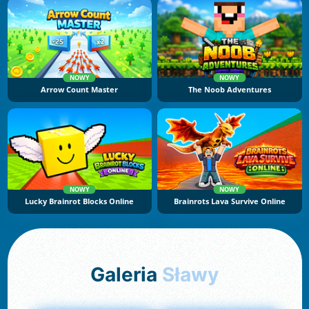
NOWY
NOWY
Arrow Count Master
The Noob Adventures
NOWY
NOWY
Lucky Brainrot Blocks Online
Brainrots Lava Survive Online
Galeria
Sławy