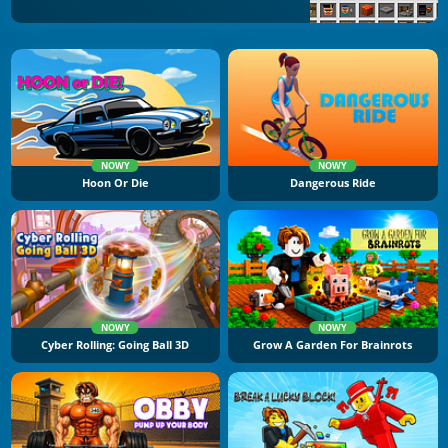
NOWY
NOWY
Hoon Or Die
Dangerous Ride
NOWY
NOWY
Cyber Rolling: Going Ball 3D
Grow A Garden For Brainrots