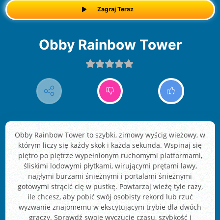
Zagraj Teraz
Obby Rainbow Tower
Obby Rainbow Tower to szybki, zimowy wyścig wieżowy, w
którym liczy się każdy skok i każda sekunda. Wspinaj się
piętro po piętrze wypełnionym ruchomymi platformami,
śliskimi lodowymi płytkami, wirującymi prętami lawy,
nagłymi burzami śnieżnymi i portalami śnieżnymi
gotowymi strącić cię w pustkę. Powtarzaj wieżę tyle razy,
ile chcesz, aby pobić swój osobisty rekord lub rzuć
wyzwanie znajomemu w ekscytującym trybie dla dwóch
graczy. Sprawdź swoje wyczucie czasu, szybkość i