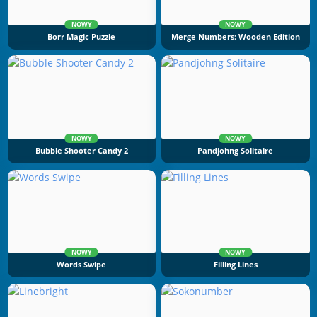
NOWY
NOWY
Borr Magic Puzzle
Merge Numbers: Wooden Edition
NOWY
NOWY
Bubble Shooter Candy 2
Pandjohng Solitaire
NOWY
NOWY
Words Swipe
Filling Lines