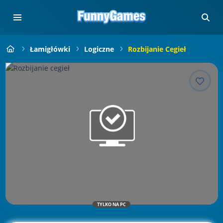
Łamigłówki
Logiczne
Rozbijanie Cegieł
TYLKO NA PC