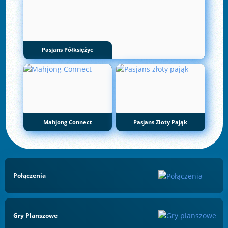
Pasjans Półksiężyc
Mahjong Connect
Pasjans Złoty Pająk
Połączenia
Gry Planszowe