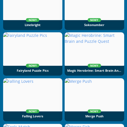
NOWY
NOWY
Linebright
Sokonumber
NOWY
NOWY
Fairyland Puzzle Pics
Magic Herobrine: Smart Brain And Puzzle Quest
NOWY
NOWY
Falling Lovers
Merge Push