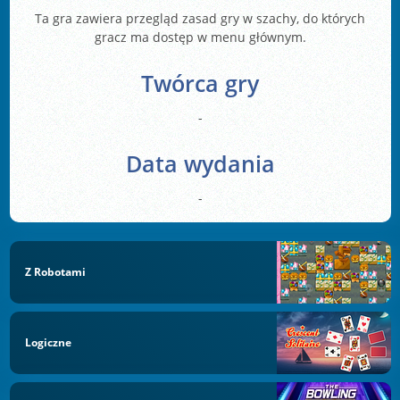
Ta gra zawiera przegląd zasad gry w szachy, do których
gracz ma dostęp w menu głównym.
Twórca gry
-
Data wydania
-
Z Robotami
Logiczne