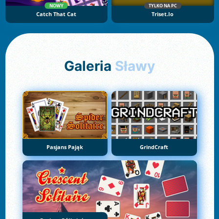
NOWY
TYLKO NA PC
Catch That Cat
Triset.io
Galeria
Sławy
Pasjans Pająk
GrindCraft