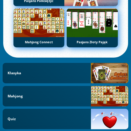
Pasjans Półksiężyc
Mahjong Connect
Pasjans Złoty Pająk
Klasyka
Mahjong
Quiz