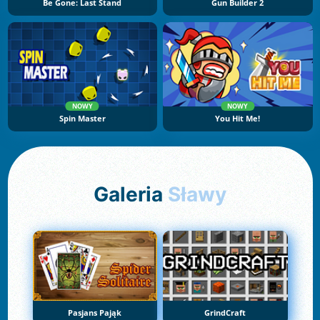
Be Gone: Last Stand
Gun Builder 2
NOWY
NOWY
Spin Master
You Hit Me!
Galeria
Sławy
Pasjans Pająk
GrindCraft