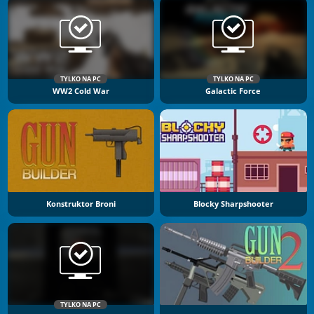
TYLKO NA PC
TYLKO NA PC
WW2 Cold War
Galactic Force
Konstruktor Broni
Blocky Sharpshooter
TYLKO NA PC