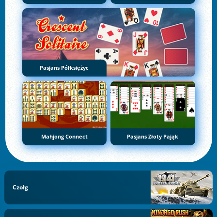
Pasjans Półksiężyc
Mahjong Connect
Pasjans Złoty Pająk
Czołg