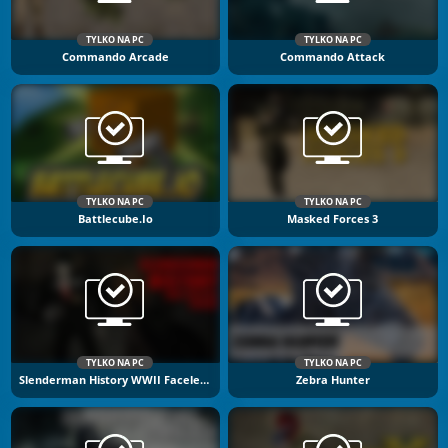
TYLKO NA PC
TYLKO NA PC
Commando Arcade
Commando Attack
TYLKO NA PC
TYLKO NA PC
Battlecube.io
Masked Forces 3
TYLKO NA PC
TYLKO NA PC
Slenderman History WWII Faceless Horror
Zebra Hunter