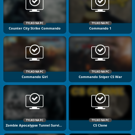
TYLKO NA PC
TYLKO NA PC
Counter City Strike Commando
Commando 1
TYLKO NA PC
TYLKO NA PC
Commando Girl
Commando Sniper CS War
TYLKO NA PC
TYLKO NA PC
Zombie Apocalypse Tunnel Survival
CS Clone