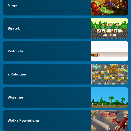
Ninja
Bijatyk
Pistolety
Z Robotami
Wojenne
Walka Powietrzna