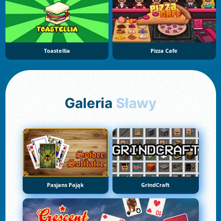
Toastellia
Pizza Cafe
Galeria
Sławy
Pasjans Pająk
GrindCraft