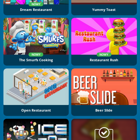
NOWY
Dream Restaurant
Yummy Toast
NOWY
NOWY
The Smurfs Cooking
Restaurant Rush
Open Restaurant
Beer Slide