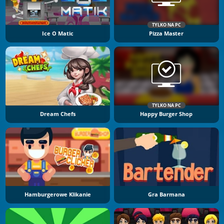
TYLKO NA PC
Ice O Matic
Pizza Master
TYLKO NA PC
Dream Chefs
Happy Burger Shop
Hamburgerowe Klikanie
Gra Barmana