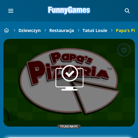
Dziewczyn
Restauracja
Tatuś Louie
Papa's Piz
TYLKO NA PC