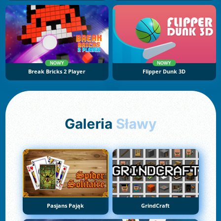
NOWY
NOWY
Break Bricks 2 Player
Flipper Dunk 3D
Galeria
Sławy
Pasjans Pająk
GrindCraft