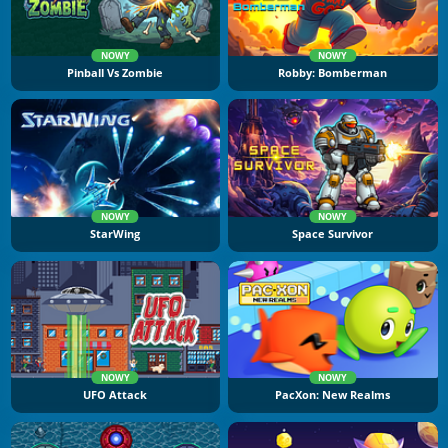
NOWY
NOWY
Pinball Vs Zombie
Robby: Bomberman
NOWY
NOWY
StarWing
Space Survivor
NOWY
NOWY
UFO Attack
PacXon: New Realms