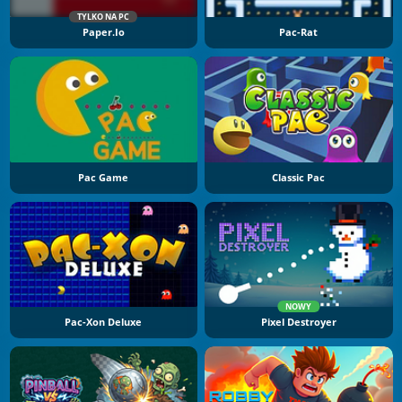
TYLKO NA PC
Paper.io
Pac-Rat
Pac Game
Classic Pac
NOWY
Pac-Xon Deluxe
Pixel Destroyer