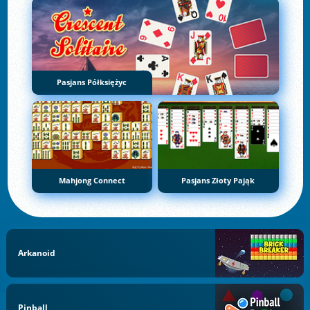
Pasjans Półksiężyc
Mahjong Connect
Pasjans Złoty Pająk
Arkanoid
Pinball