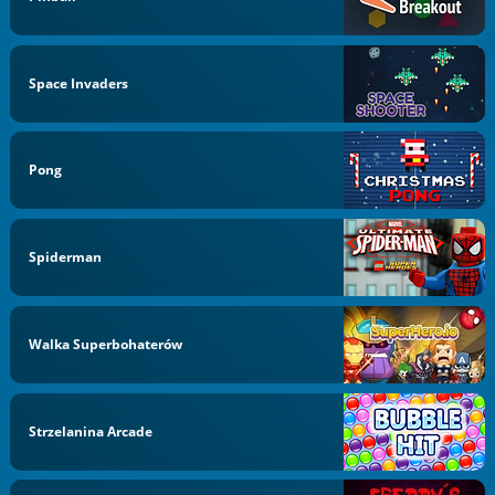
Space Invaders
Pong
Spiderman
Walka Superbohaterów
Strzelanina Arcade