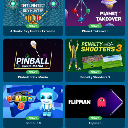
NOWY
NOWY
Atlantic Sky Hunter Extreme
Planet Takeover
NOWY
NOWY
Pinball Brick Mania
Penalty Shooters 3
NOWY
NOWY
Bomb It 8
Flipman