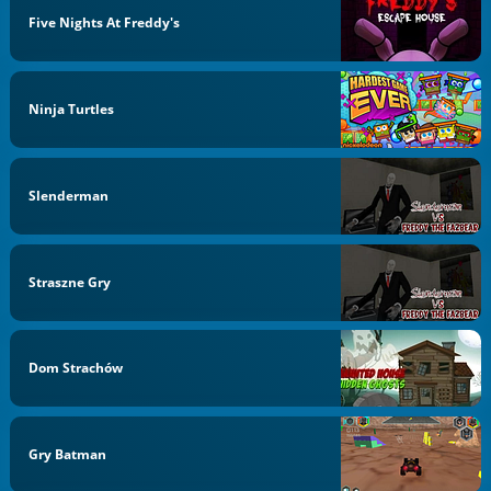
Five Nights At Freddy's
Ninja Turtles
Slenderman
Straszne Gry
Dom Strachów
Gry Batman