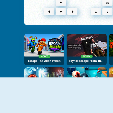
w
a
s
NOWY
NOWY
Escape The Alien Prison
Skyhill: Escape From The Skyscraper
NOWY
NOWY
Escape From The Portal
SCP-173 Escape