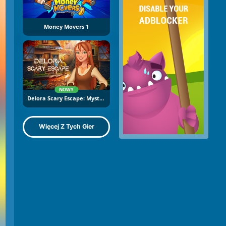
Money Movers 1
NOWY
Delora Scary Escape: Mysteries Adventure
Więcej Z Tych Gier