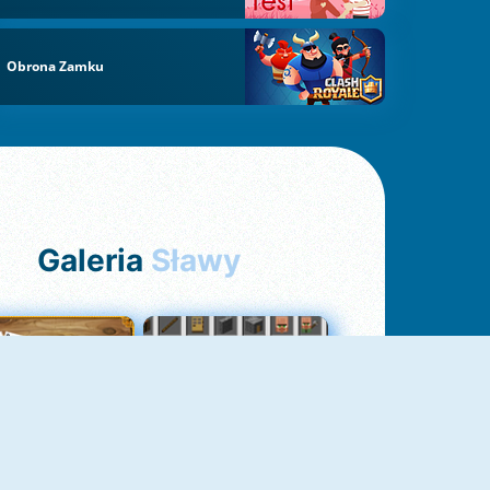
Obrona Zamku
Galeria
Sławy
Pasjans Pająk
GrindCraft