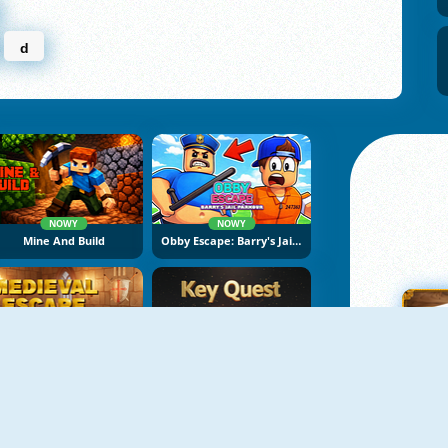
d
NOWY
NOWY
Mine And Build
Obby Escape: Barry's Jail Parkour
NOWY
NOWY
Medieval Escape
Key Quest