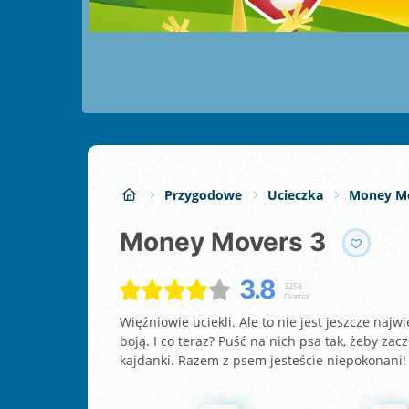
Przygodowe
Ucieczka
Money M
Money Movers 3
3.8
3258
Ocena:
Więźniowie uciekli. Ale to nie jest jeszcze najw
boją. I co teraz? Puść na nich psa tak, żeby zac
kajdanki. Razem z psem jesteście niepokonani!