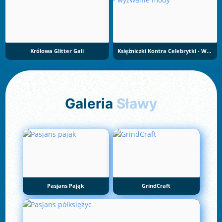
Królowa Glitter Gali
Księżniczki Kontra Celebrytki - Wyzwanie Mody
Galeria
Sławy
Pasjans Pająk
GrindCraft