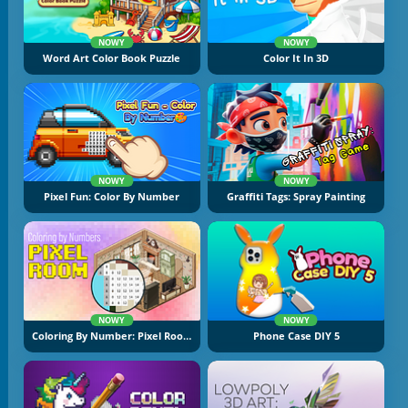
NOWY
NOWY
Word Art Color Book Puzzle
Color It In 3D
NOWY
NOWY
Pixel Fun: Color By Number
Graffiti Tags: Spray Painting
NOWY
NOWY
Coloring By Number: Pixel Rooms
Phone Case DIY 5