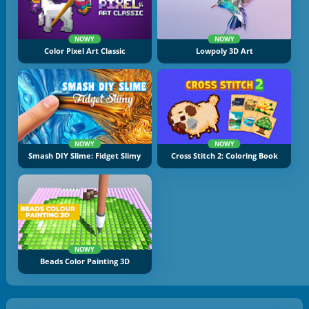
NOWY
NOWY
Color Pixel Art Classic
Lowpoly 3D Art
NOWY
NOWY
Smash DIY Slime: Fidget Slimy
Cross Stitch 2: Coloring Book
NOWY
Beads Color Painting 3D