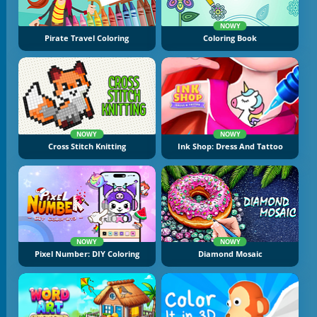
NOWY
Pirate Travel Coloring
Coloring Book
NOWY
NOWY
Cross Stitch Knitting
Ink Shop: Dress And Tattoo
NOWY
NOWY
Pixel Number: DIY Coloring
Diamond Mosaic