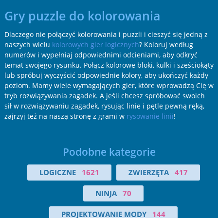
Gry puzzle do kolorowania
Dlaczego nie połączyć kolorowania i puzzli i cieszyć się jedną z
naszych wielu
kolorowych gier logicznych
? Koloruj według
numerów i wypełniaj odpowiednimi odcieniami, aby odkryć
temat swojego rysunku. Połącz kolorowe bloki, kulki i sześciokąty
lub spróbuj wyczyścić odpowiednie kolory, aby ukończyć każdy
poziom. Mamy wiele wymagających gier, które wprowadzą Cię w
tryb rozwiązywania zagadek. A jeśli chcesz spróbować swoich
sił w rozwiązywaniu zagadek, rysując linie i pętle pewną ręką,
zajrzyj też na naszą stronę z grami w
rysowanie linii
!
Podobne kategorie
LOGICZNE
1621
ZWIERZĘTA
417
NINJA
70
PROJEKTOWANIE MODY
144