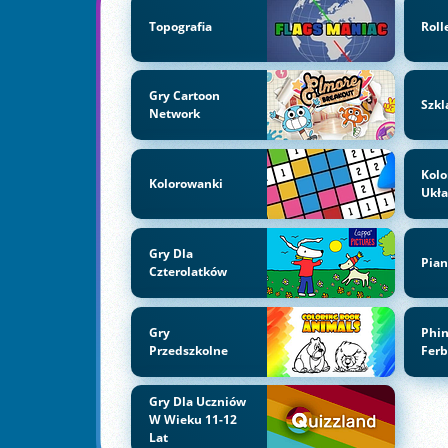
Topografia
Roll
Gry Cartoon
Szkl
Network
Kol
Kolorowanki
Ukł
Gry Dla
Pian
Czterolatków
Gry
Phi
Przedszkolne
Fer
Gry Dla Uczniów
W Wieku 11-12
Lat