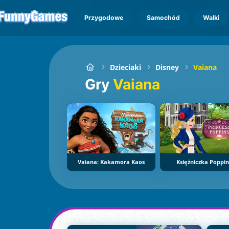
Przygodowe
Samochód
Walki
Dzieciaki
Disney
Vaiana
Gry
Vaiana
Vaiana: Kakamora Kaos
Księżniczka Poppin