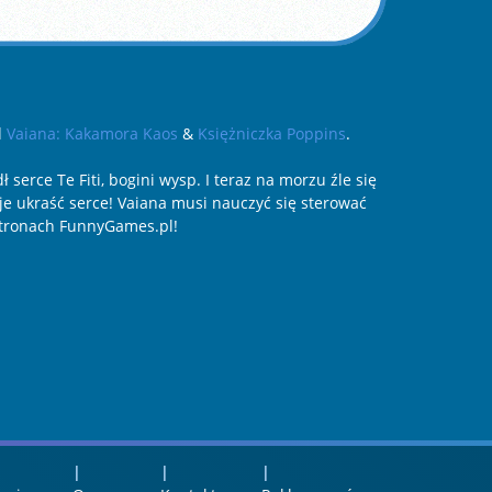
d
Vaiana: Kakamora Kaos
&
Księżniczka Poppins
.
serce Te Fiti, bogini wysp. I teraz na morzu źle się
uje ukraść serce! Vaiana musi nauczyć się sterować
 stronach FunnyGames.pl!