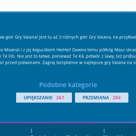
w gier Gry Vaiana! Jest tu aż 3 różnych gier Gry Vaiana, na przykła
o Moana) i z jej kogucikiem HeiHei! Dawno temu półbóg Maui skradł 
Te Fiti. Nie jest to łatwe, ponieważ Te Kā, potwór z lawy, też prób
ekać przed potworami. Zagraj bezpłatnie w najlepsze gry Vaiana na
Podobne kategorie
UPIĘKSZANIE
267
PRZEMIANA
284