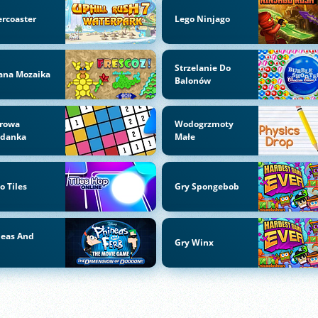
ercoaster
Lego Ninjago
Strzelanie Do
ana Mozaika
Balonów
orowa
Wodogrzmoty
adanka
Małe
o Tiles
Gry Spongebob
neas And
Gry Winx
b