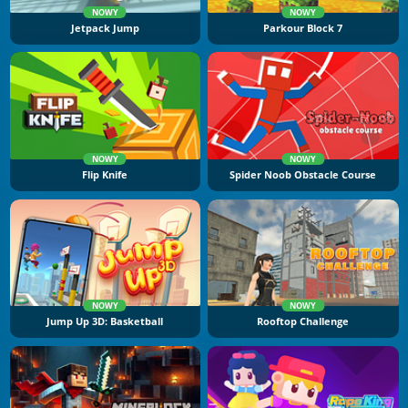
NOWY
NOWY
Jetpack Jump
Parkour Block 7
NOWY
NOWY
Flip Knife
Spider Noob Obstacle Course
NOWY
NOWY
Jump Up 3D: Basketball
Rooftop Challenge