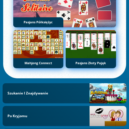
Pasjans Półksiężyc
Mahjong Connect
Pasjans Złoty Pająk
Szukanie I Znajdywanie
Po Kryjomu