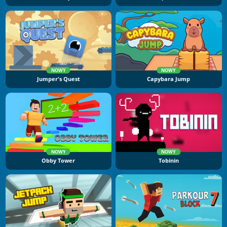
NOWY
NOWY
Jumper's Quest
Capybara Jump
NOWY
NOWY
Obby Tower
Tobinin