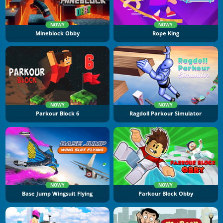
NOWY
NOWY
Mineblock Obby
Rope King
NOWY
NOWY
Parkour Block 6
Ragdoll Parkour Simulator
NOWY
NOWY
Base Jump Wingsuit Flying
Parkour Block Obby