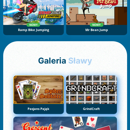
NOWY
NOWY
Ramp Bike Jumping
Mr Bean Jump
Galeria
Sławy
Pasjans Pająk
GrindCraft