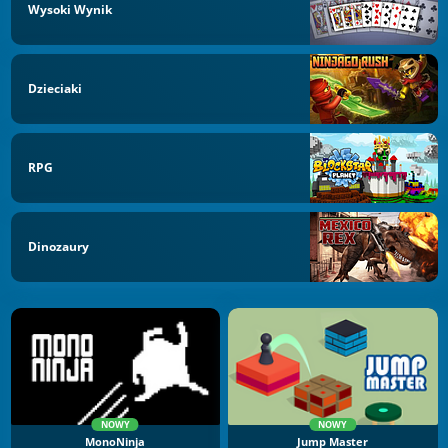
Wysoki Wynik
Dzieciaki
RPG
Dinozaury
NOWY
NOWY
MonoNinja
Jump Master