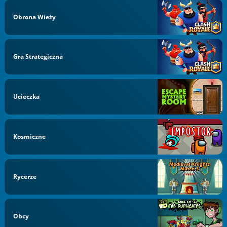
Obrona Wieży
Gra Strategiczna
Ucieczka
Kosmiczne
Rycerze
Obcy