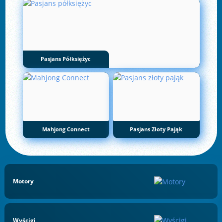
Pasjans Półksiężyc
Mahjong Connect
Pasjans Złoty Pająk
Motory
Wyścigi