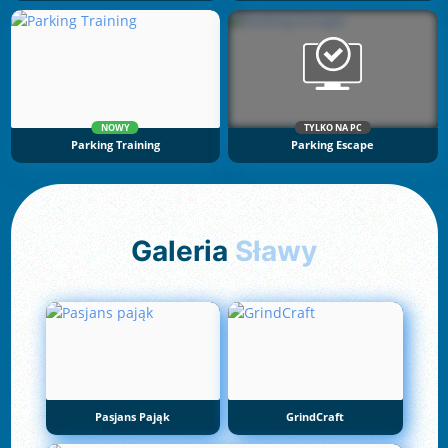
NOWY
TYLKO NA PC
Parking Training
Parking Escape
Galeria
Sławy
Pasjans Pająk
GrindCraft