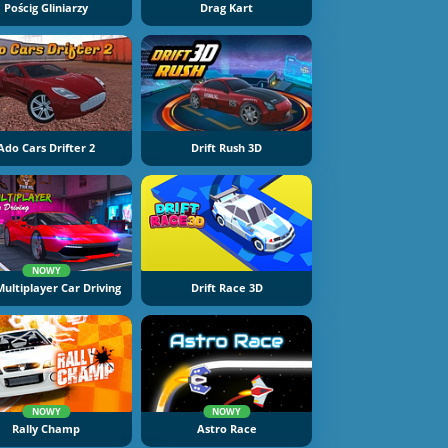
Pościg Gliniarzy
Drag Kart
Ado Cars Drifter 2
Drift Rush 3D
NOWY
ultiplayer Car Driving
Drift Race 3D
NOWY
NOWY
Rally Champ
Astro Race