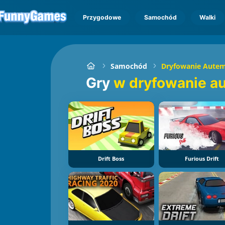
Przygodowe
Samochód
Walki
Samochód
Dryfowanie Aute
Gry
w dryfowanie a
Drift Boss
Furious Drift