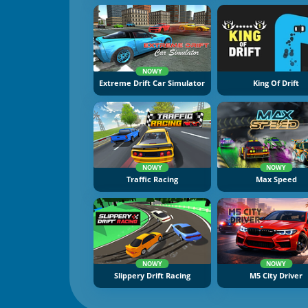
NOWY
Extreme Drift Car Simulator
King Of Drift
NOWY
NOWY
Traffic Racing
Max Speed
NOWY
NOWY
Slippery Drift Racing
M5 City Driver