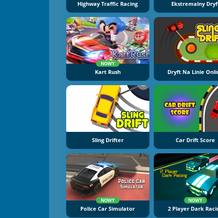
Highway Traffic Racing
Ekstremalny Dryf
NOWY
Kart Rush
Dryft Na Linie Onl
Sling Drifter
Car Drift Score
NOWY
NOWY
Police Car Simulator
2 Player Dark Raci