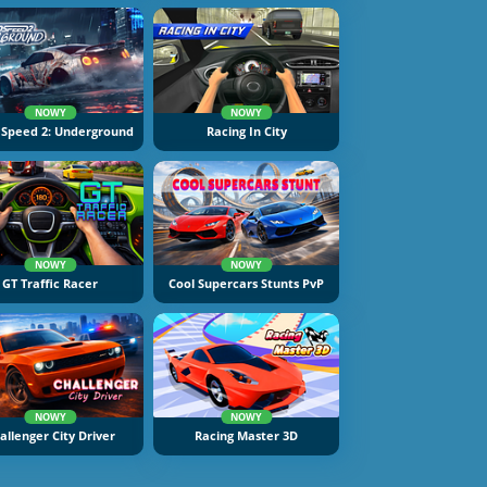
NOWY
NOWY
 Speed 2: Underground
Racing In City
NOWY
NOWY
GT Traffic Racer
Cool Supercars Stunts PvP
NOWY
NOWY
allenger City Driver
Racing Master 3D