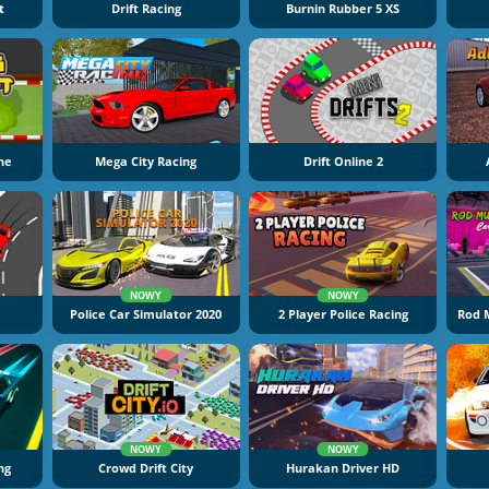
t
Drift Racing
Burnin Rubber 5 XS
ine
Mega City Racing
Drift Online 2
NOWY
NOWY
Police Car Simulator 2020
2 Player Police Racing
Rod M
NOWY
NOWY
ng
Crowd Drift City
Hurakan Driver HD