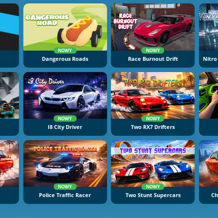
NOWY
NOWY
Dangerous Roads
Race Burnout Drift
Nitro
NOWY
NOWY
I8 City Driver
Two RX7 Drifters
NOWY
NOWY
Police Traffic Racer
Two Stunt Supercars
Ch