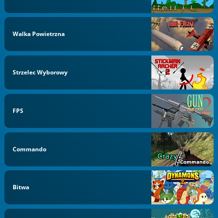
Walka Powietrzna
Strzelec Wyborowy
FPS
Commando
Bitwa