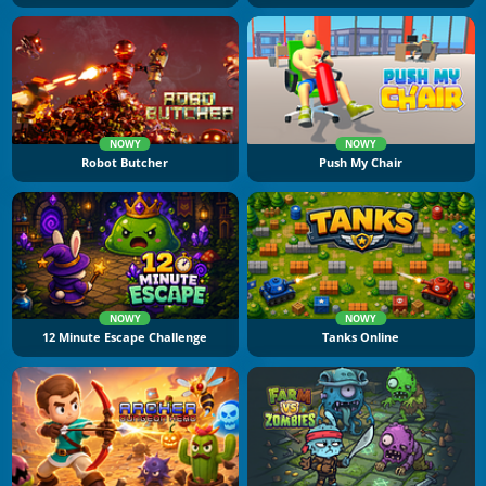
NOWY
NOWY
Robot Butcher
Push My Chair
NOWY
NOWY
12 Minute Escape Challenge
Tanks Online