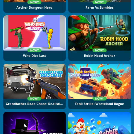
NOWY
NOWY
Archer Dungeon Hero
Farm Vs Zombies
NOWY
NOWY
Who Dies Last
Robin Hood Archer
NOWY
NOWY
Grandfather Road Chase: Realistic Shooter
Tank Strike: Wasteland Rogue