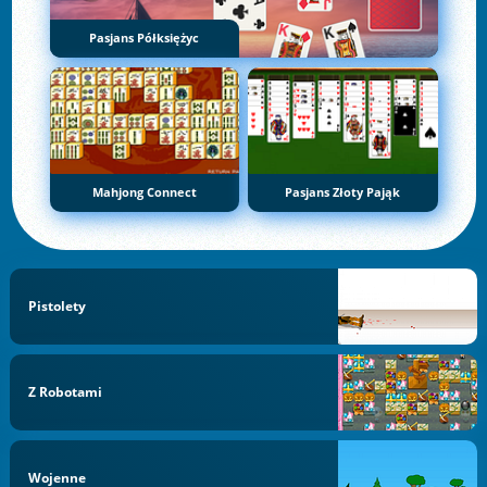
Pasjans Półksiężyc
Mahjong Connect
Pasjans Złoty Pająk
Pistolety
Z Robotami
Wojenne