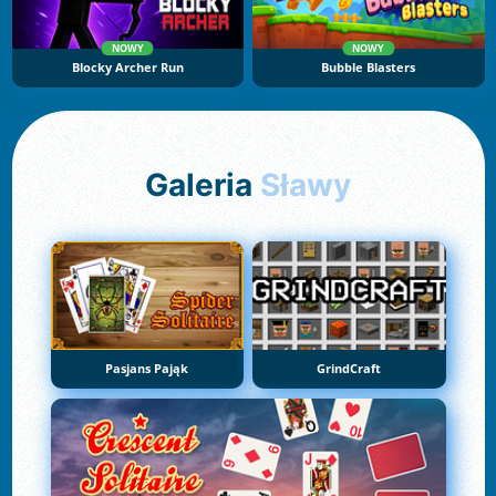
NOWY
NOWY
Blocky Archer Run
Bubble Blasters
Galeria
Sławy
Pasjans Pająk
GrindCraft