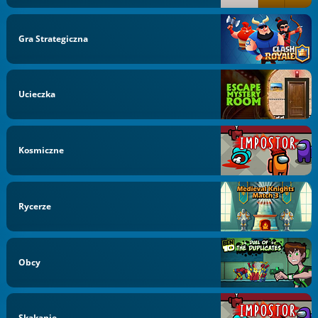
Gra Strategiczna
Ucieczka
Kosmiczne
Rycerze
Obcy
Skakanie