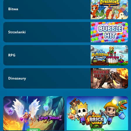
Bitwa
Strzelanki
RPG
Dinozaury
NOWY
NOWY