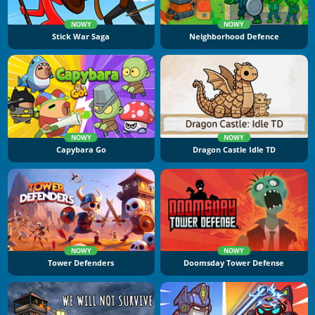
NOWY
NOWY
Stick War Saga
Neighborhood Defence
NOWY
NOWY
Capybara Go
Dragon Castle Idle TD
NOWY
NOWY
Tower Defenders
Doomsday Tower Defense