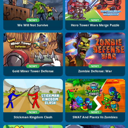
NOWY
NOWY
We Will Not Survive
Hero Tower Wars Merge Puzzle
NOWY
NOWY
Gold Miner Tower Defense
Zombie Defense: War
NOWY
NOWY
Stickman Kingdom Clash
SWAT And Plants Vs Zombies