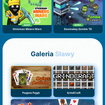
NOWY
NOWY
Stickman Miners Wars
Doomsday Zombie TD
Galeria
Sławy
Pasjans Pająk
GrindCraft