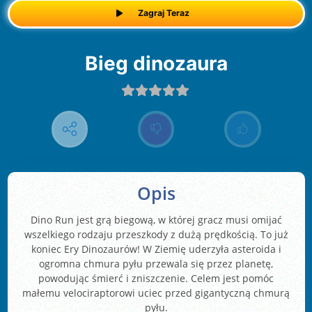
Zagraj Teraz
Bieg dinozaura
Opis
Dino Run jest grą biegową, w której gracz musi omijać
wszelkiego rodzaju przeszkody z dużą prędkością. To już
koniec Ery Dinozaurów! W Ziemię uderzyła asteroida i
ogromna chmura pyłu przewala się przez planetę,
powodując śmierć i zniszczenie. Celem jest pomóc
małemu velociraptorowi uciec przed gigantyczną chmurą
pyłu.