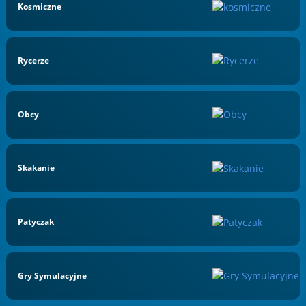
Kosmiczne
Rycerze
Obcy
Skakanie
Patyczak
Gry Symulacyjne