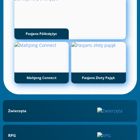
Pasjans Półksiężyc
Mahjong Connect
Pasjans Złoty Pająk
Zwierzęta
RPG