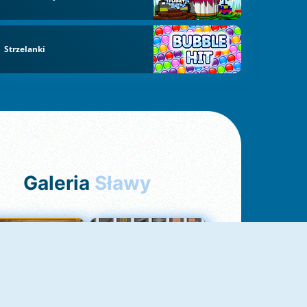
Strzelanki
Galeria
Sławy
Pasjans Pająk
GrindCraft