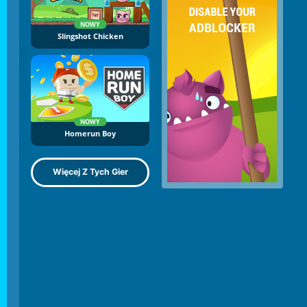
NOWY
Slingshot Chicken
NOWY
Homerun Boy
Więcej Z Tych Gier