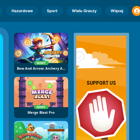
Hazardowe
Sport
Wielu Graczy
Więcej
NOWY
Bow And Arrow: Archery Adventure
NOWY
Merge Blast Pro