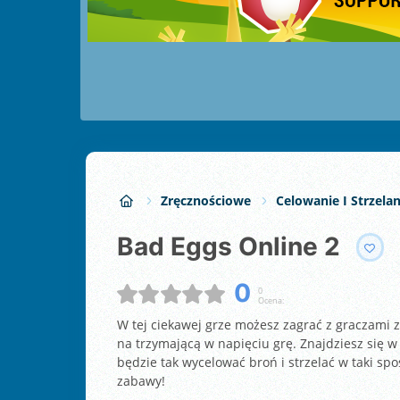
Zręcznościowe
Celowanie I Strzelan
Bad Eggs Online 2
0
0
Ocena:
W tej ciekawej grze możesz zagrać z graczami z
na trzymającą w napięciu grę. Znajdziesz się
będzie tak wycelować broń i strzelać w taki sp
zabawy!