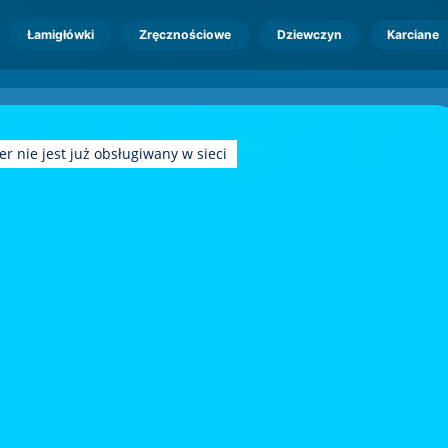
Łamigłówki
Zręcznościowe
Dziewczyn
Karciane
r nie jest już obsługiwany w sieci