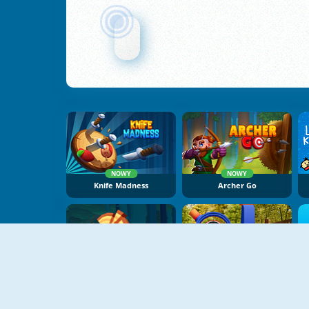
NOWY
NOWY
Knife Madness
Archer Go
NOWY
NOWY
Crazy Axe
Archery Master