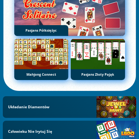
Pasjans Półksiężyc
Mahjong Connect
Pasjans Złoty Pająk
Układanie Diamentów
Człowieku Nie Irytuj Się