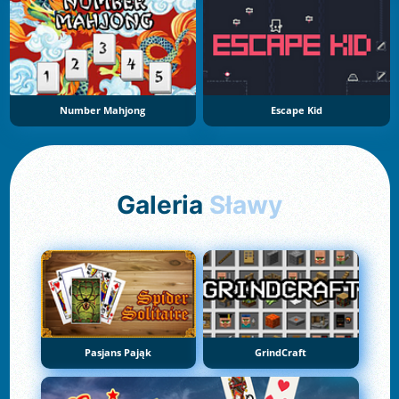
Number Mahjong
Escape Kid
Galeria
Sławy
Pasjans Pająk
GrindCraft