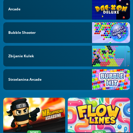
Arcade
Bubble Shooter
Zbijanie Kulek
Strzelanina Arcade
NOWY
NOWY