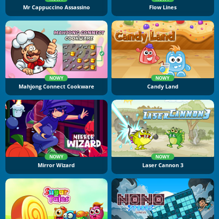
Mr Cappuccino Assassino
Flow Lines
NOWY
NOWY
Mahjong Connect Cookware
Candy Land
NOWY
NOWY
Mirror Wizard
Laser Cannon 3