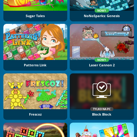
NOWY
Sugar Tales
NoNoSparks: Genesis
NOWY
Patterns Link
Laser Cannon 2
TYLKO NA PC
Frescoz
Block Block