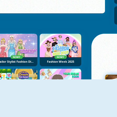
NOWY
NOWY
Tailor Stylist Fashion Diary
Fashion Week 2025
NOWY
NOWY
Dream Pet Hotel
Your Dream Room