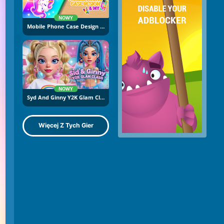
NOWY
Mobile Phone Case Design And DIY
NOWY
Syd And Ginny Y2K Glam Clash
Więcej Z Tych Gier