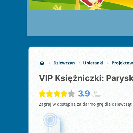
Dziewczyn
Ubieranki
Projektow
VIP Księżniczki: Pary
3.9
195
Ocena:
Zagraj w dostępną za darmo grę dla dziewcząt p