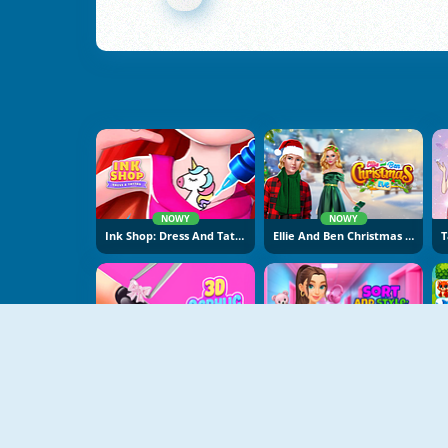
NOWY
NOWY
Ink Shop: Dress And Tattoo
Ellie And Ben Christmas Eve
NOWY
NOWY
3D Acrylic Nail: Nail Art
Sort And Style: Back To School