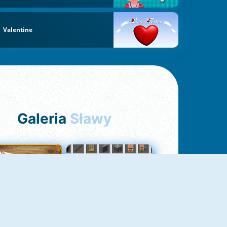
Valentine
Galeria
Sławy
Pasjans Pająk
GrindCraft