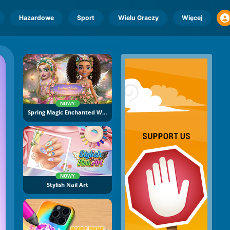
Hazardowe
Sport
Wielu Graczy
Więcej
NOWY
Spring Magic Enchanted Wardrobe
NOWY
Stylish Nail Art