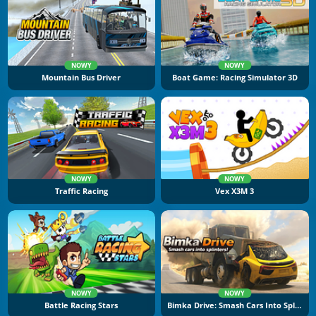
NOWY
NOWY
Mountain Bus Driver
Boat Game: Racing Simulator 3D
NOWY
NOWY
Traffic Racing
Vex X3M 3
NOWY
NOWY
Battle Racing Stars
Bimka Drive: Smash Cars Into Splinters