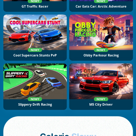
NOWY
NOWY
GT Traffic Racer
Car Eats Car: Arctic Adventure
NOWY
NOWY
Cool Supercars Stunts PvP
Obby Parkour Racing
NOWY
NOWY
Slippery Drift Racing
M5 City Driver