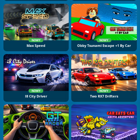
NOWY
NOWY
Max Speed
Obby Tsunami Escape +1 By Car
NOWY
NOWY
I8 City Driver
Two RX7 Drifters