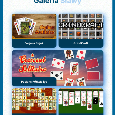
Galeria
Sławy
Pasjans Pająk
GrindCraft
Pasjans Półksiężyc