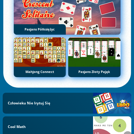
Pasjans Półksiężyc
Mahjong Connect
Pasjans Złoty Pająk
Człowieku Nie Irytuj Się
Cool Math