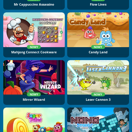
Mr Cappuccino Assassino
Flow Lines
NOWY
NOWY
Mahjong Connect Cookware
Candy Land
NOWY
NOWY
Mirror Wizard
Laser Cannon 3