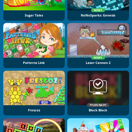
NOWY
Sugar Tales
NoNoSparks: Genesis
NOWY
Patterns Link
Laser Cannon 2
TYLKO NA PC
Frescoz
Block Block