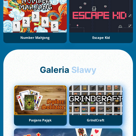
Number Mahjong
Escape Kid
Galeria
Sławy
Pasjans Pająk
GrindCraft