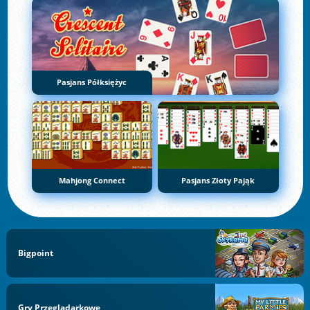
Pasjans Półksiężyc
Mahjong Connect
Pasjans Złoty Pająk
Bigpoint
Gry Przeglądarkowe