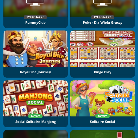
TYLKO NA PC
TYLKO NA PC
RummyClub
Poker Dla Wielu Graczy
RoyalDice Journey
Bingo Play
NOWY
NOWY
Social Solitaire Mahjong
Solitaire Social