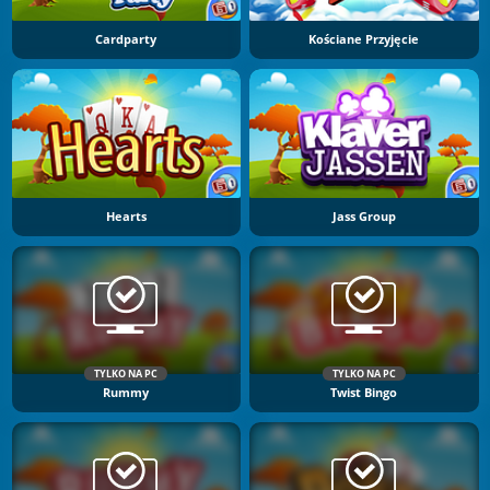
Cardparty
Kościane Przyjęcie
Hearts
Jass Group
TYLKO NA PC
TYLKO NA PC
Rummy
Twist Bingo