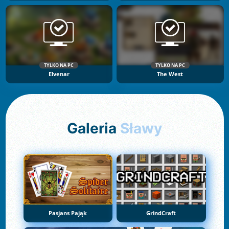
TYLKO NA PC
TYLKO NA PC
Elvenar
The West
Galeria
Sławy
Pasjans Pająk
GrindCraft