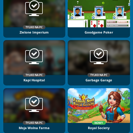
TYLKO NA PC
Zielone Imperium
Goodgame Poker
TYLKO NA PC
TYLKO NA PC
Kapi Hospital
Garbage Garage
TYLKO NA PC
NOWY
Moja Wolna Farma
Royal Society