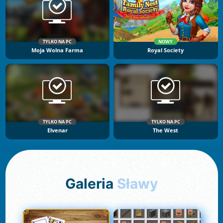
TYLKO NA PC
NOWY
Moja Wolna Farma
Royal Society
TYLKO NA PC
TYLKO NA PC
Elvenar
The West
Galeria
Sławy