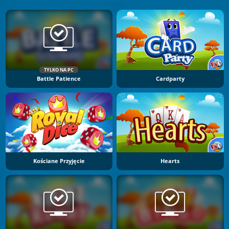
TYLKO NA PC
Battle Patience
Cardparty
Kościane Przyjęcie
Hearts