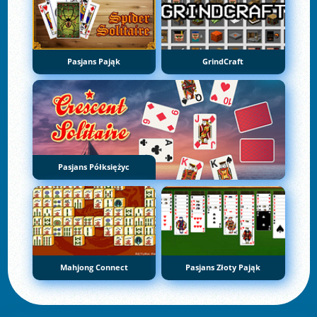
Pasjans Pająk
GrindCraft
Pasjans Półksiężyc
Mahjong Connect
Pasjans Złoty Pająk