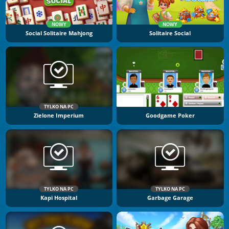
NOWY
NOWY
Social Solitaire Mahjong
Solitaire Social
TYLKO NA PC
Zielone Imperium
Goodgame Poker
TYLKO NA PC
TYLKO NA PC
Kapi Hospital
Garbage Garage