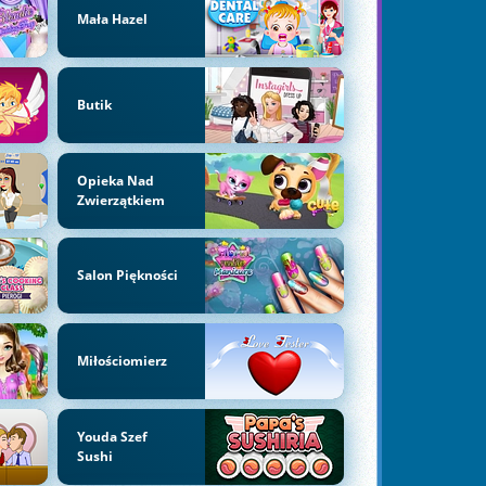
Mała Hazel
Butik
Opieka Nad
Zwierzątkiem
Salon Piękności
Miłościomierz
Youda Szef
Sushi