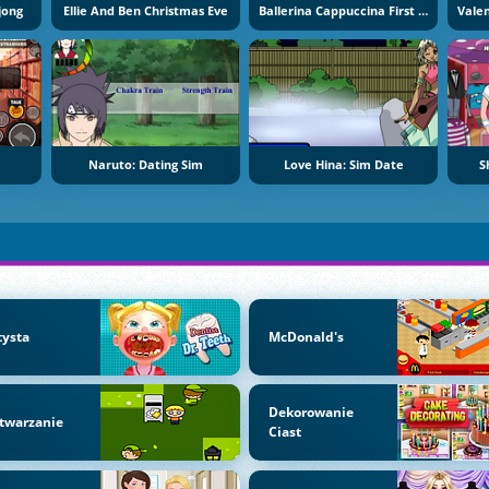
jong
Ellie And Ben Christmas Eve
Ballerina Cappuccina First Date
Naruto: Dating Sim
Love Hina: Sim Date
S
tysta
McDonald's
Dekorowanie
twarzanie
Ciast