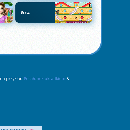
Bratz
 na przykład
Pocałunek ukradkiem
&