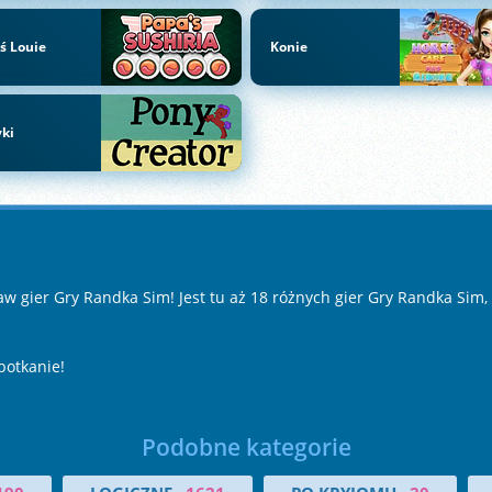
ś Louie
Konie
ki
w gier Gry Randka Sim! Jest tu aż 18 różnych gier Gry Randka Sim,
potkanie!
Podobne kategorie