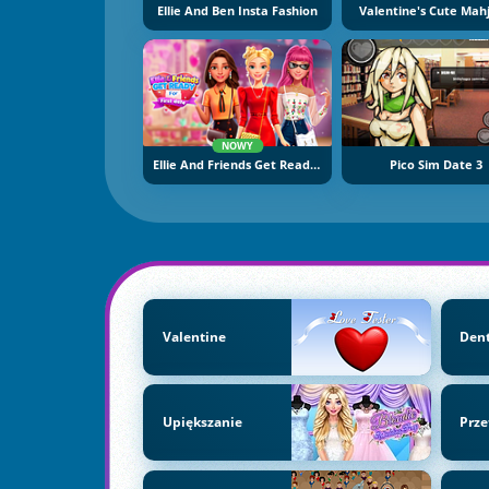
Ellie And Ben Insta Fashion
Valentine's Cute Mah
NOWY
Ellie And Friends Get Ready For First Date
Pico Sim Date 3
Valentine
Den
Upiększanie
Prze