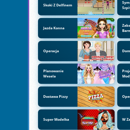
Sym
Skoki Z Delfinem
Szpi
Zab
Jazda Konna
Bar
Operacja
Dom 
Planowanie
Proj
Wesela
Mod
Dostawa Pizzy
Ope
Super Modelka
W Z