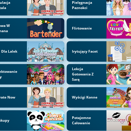
ulacja
Pielęgnacja
tala
Paznokci
awa W
Flirtowanie
mana
Dla Lalek
Irytujący Facet
Lekcja
ektowanie
Gotowania Z
y
Sarą
rate Now
Wyścigi Konne
Potajemne
akupy
Całowanie