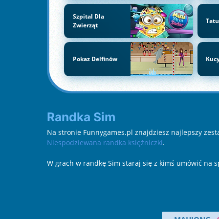
Szpital Dla
Tatu
Zwierząt
Pokaz Delfinów
Kucy
Randka Sim
Na stronie Funnygames.pl znajdziesz najlepszy zesta
Niespodziewana randka księżniczki
.
W grach w randkę Sim staraj się z kimś umówić na s