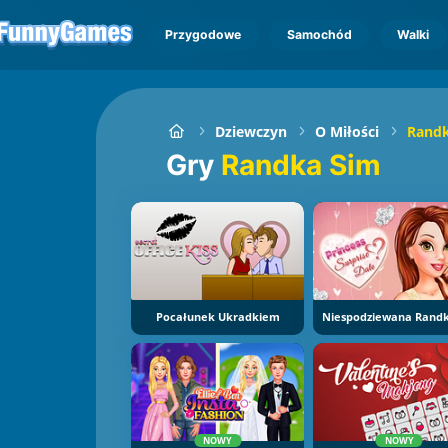
Przygodowe
Samochód
Walki
Dziewczyn
O Miłości
Randk
Gry
Randka Sim
Pocałunek Ukradkiem
NOWY
NOWY