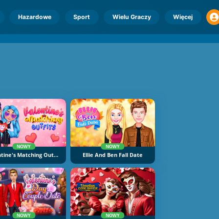
Hazardowe
Sport
Wielu Graczy
Więcej
NOWY
NOWY
Valentine's Matching Outfits
Ellie And Ben Fall Date
NOWY
NOWY