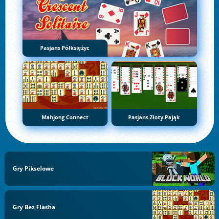
Pasjans Półksiężyc
Mahjong Connect
Pasjans Złoty Pająk
Gry Pikselowe
Gry Bez Flasha