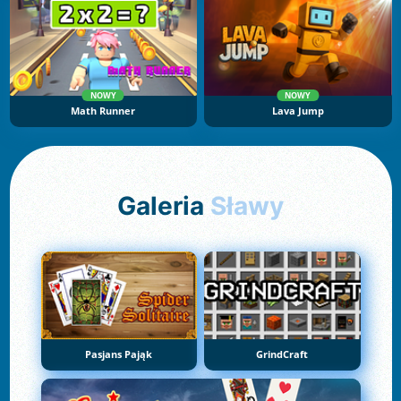
NOWY
NOWY
Math Runner
Lava Jump
Galeria
Sławy
Pasjans Pająk
GrindCraft