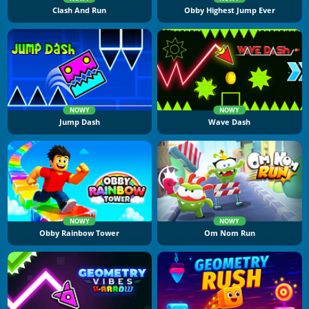
Clash And Run
Obby Highest Jump Ever
NOWY
NOWY
Jump Dash
Wave Dash
NOWY
NOWY
Obby Rainbow Tower
Om Nom Run