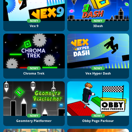
NOWY
NOWY
Vex 9
3Dash
NOWY
NOWY
Chroma Trek
Vex Hyper Dash
NOWY
NOWY
Geomtery Platformer
Obby Pogo Parkour