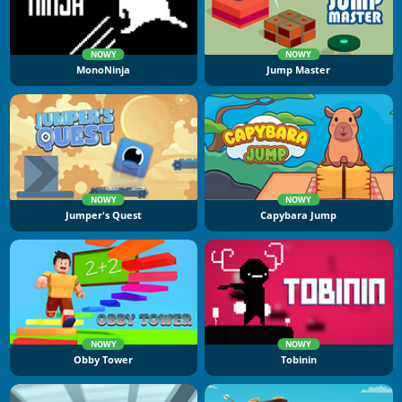
NOWY
NOWY
MonoNinja
Jump Master
NOWY
NOWY
Jumper's Quest
Capybara Jump
NOWY
NOWY
Obby Tower
Tobinin