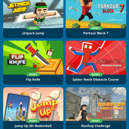
NOWY
NOWY
Jetpack Jump
Parkour Block 7
NOWY
NOWY
Flip Knife
Spider Noob Obstacle Course
NOWY
NOWY
Jump Up 3D: Basketball
Rooftop Challenge