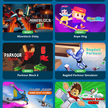
NOWY
NOWY
Mineblock Obby
Rope King
NOWY
NOWY
Parkour Block 6
Ragdoll Parkour Simulator