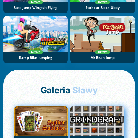
NOWY
NOWY
Base Jump Wingsuit Flying
Parkour Block Obby
NOWY
NOWY
Ramp Bike Jumping
Mr Bean Jump
Galeria
Sławy