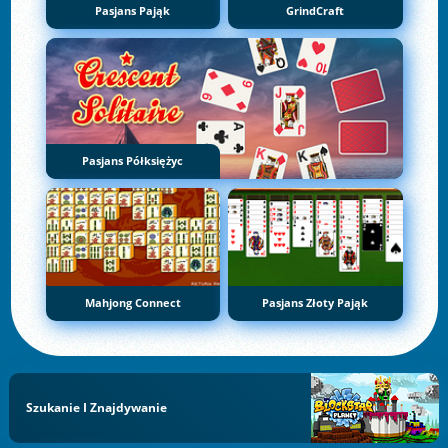
Pasjans Pająk
GrindCraft
Pasjans Półksiężyc
Mahjong Connect
Pasjans Złoty Pająk
Szukanie I Znajdywanie