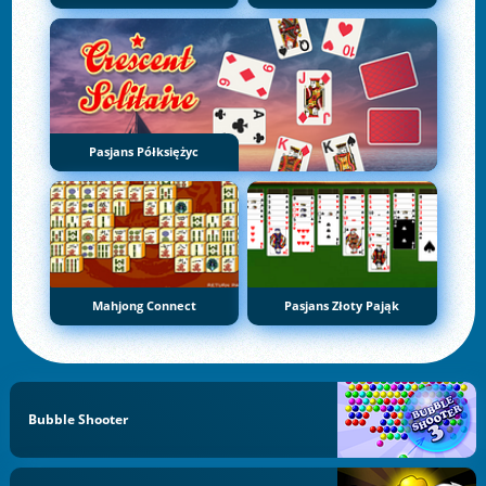
Pasjans Półksiężyc
Mahjong Connect
Pasjans Złoty Pająk
Bubble Shooter