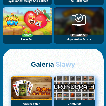
Royal Ranch: Merge And Collect
The Household
NOWY
TYLKO NA PC
Farm Fun
Moja Wolna Farma
Galeria
Sławy
Pasjans Pająk
GrindCraft