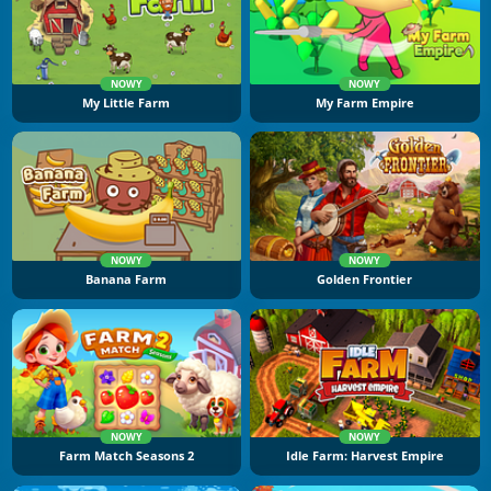
NOWY
NOWY
My Little Farm
My Farm Empire
NOWY
NOWY
Banana Farm
Golden Frontier
NOWY
NOWY
Farm Match Seasons 2
Idle Farm: Harvest Empire