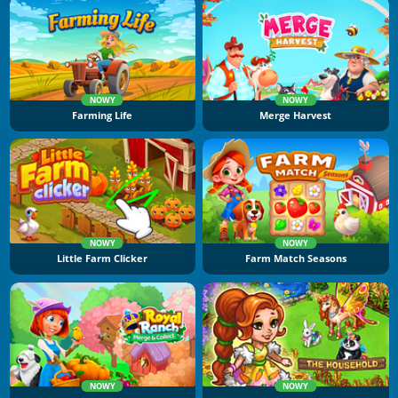
NOWY
NOWY
Farming Life
Merge Harvest
NOWY
NOWY
Little Farm Clicker
Farm Match Seasons
NOWY
NOWY