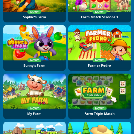
NOWY
NOWY
Sophie's Farm
Farm Match Seasons 3
NOWY
NOWY
Bunny's Farm
Farmer Pedro
NOWY
NOWY
My Farm
Farm Triple Match