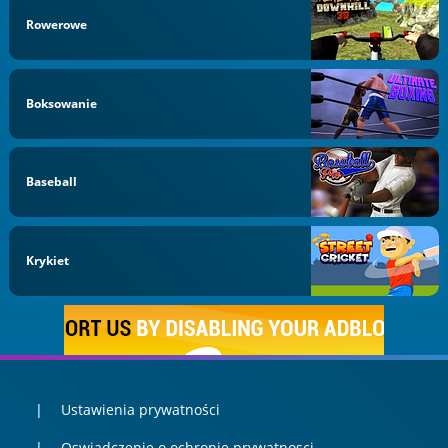
Rowerowe
Boksowanie
Baseball
Krykiet
Ustawienia prywatności
Oswiadczenie o ochronie prywatnosci