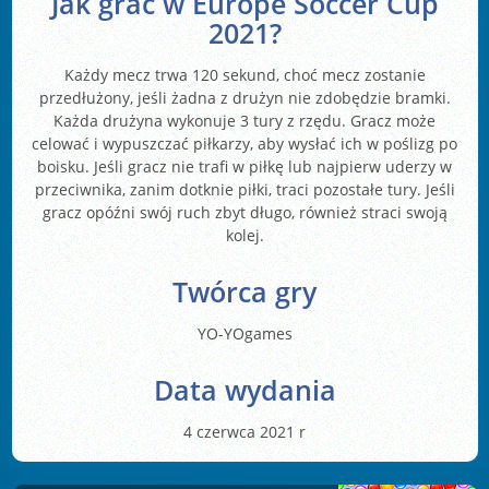
Jak grać w Europe Soccer Cup
2021?
Każdy mecz trwa 120 sekund, choć mecz zostanie
przedłużony, jeśli żadna z drużyn nie zdobędzie bramki.
Każda drużyna wykonuje 3 tury z rzędu. Gracz może
celować i wypuszczać piłkarzy, aby wysłać ich w poślizg po
boisku. Jeśli gracz nie trafi w piłkę lub najpierw uderzy w
przeciwnika, zanim dotknie piłki, traci pozostałe tury. Jeśli
gracz opóźni swój ruch zbyt długo, również straci swoją
kolej.
Twórca gry
YO-YOgames
Data wydania
4 czerwca 2021 r