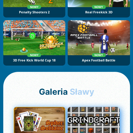
NOWY
NOWY
Penalty Shooters 2
Real Freekick 3D
NOWY
NOWY
3D Free Kick World Cup 18
Apex Football Battle
Galeria
Sławy