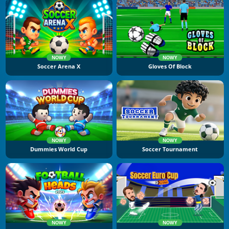
NOWY
NOWY
Soccer Arena X
Gloves Of Block
NOWY
NOWY
Dummies World Cup
Soccer Tournament
NOWY
NOWY