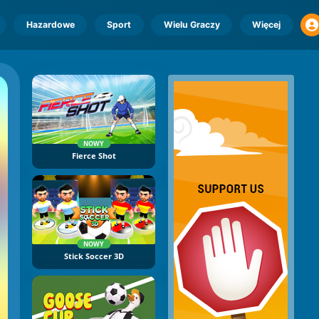
Hazardowe
Sport
Wielu Graczy
Więcej
NOWY
Fierce Shot
NOWY
Stick Soccer 3D