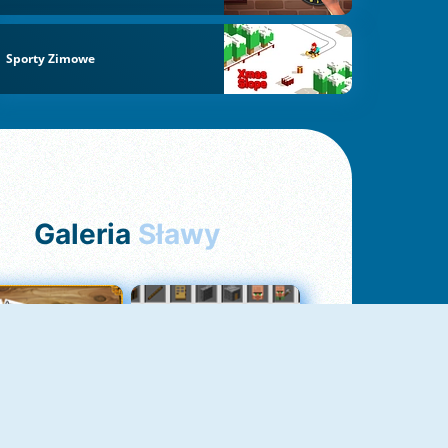
Sporty Zimowe
Galeria
Sławy
Pasjans Pająk
GrindCraft