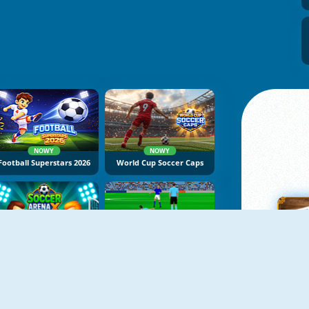
NOWY
NOWY
Football Superstars 2026
World Cup Soccer Caps
NOWY
NOWY
Soccer Arena X
Gloves Of Block