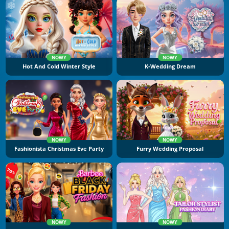
NOWY
NOWY
Hot And Cold Winter Style
K-Wedding Dream
NOWY
NOWY
Fashionista Christmas Eve Party
Furry Wedding Proposal
NOWY
NOWY