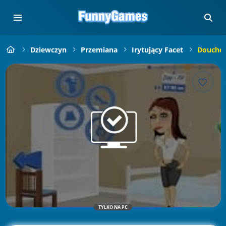
Dziewczyn
Przemiana
Irytujący Facet
Doucheb
TYLKO NA PC