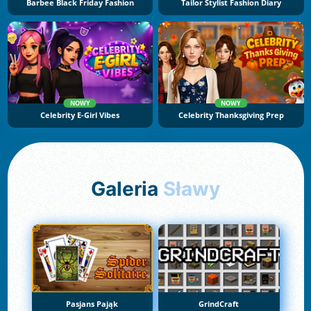
Barbee Black Friday Fashion
Tailor Stylist Fashion Diary
NOWY
NOWY
Celebrity E-Girl Vibes
Celebrity Thanksgiving Prep
Galeria
Sławy
Pasjans Pająk
GrindCraft