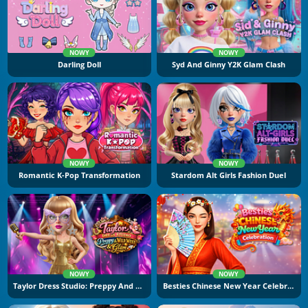
NOWY
NOWY
Darling Doll
Syd And Ginny Y2K Glam Clash
NOWY
NOWY
Romantic K-Pop Transformation
Stardom Alt Girls Fashion Duel
NOWY
NOWY
Taylor Dress Studio: Preppy And Wild West Glam
Besties Chinese New Year Celebration