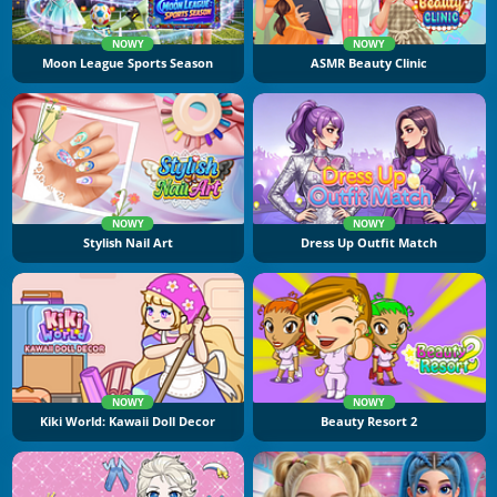
NOWY
NOWY
Moon League Sports Season
ASMR Beauty Clinic
NOWY
NOWY
Stylish Nail Art
Dress Up Outfit Match
NOWY
NOWY
Kiki World: Kawaii Doll Decor
Beauty Resort 2