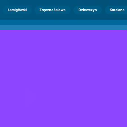
Łamigłówki
Zręcznościowe
Dziewczyn
Karciane