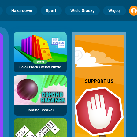
Hazardowe
Sport
Wielu Graczy
Więcej
NOWY
Color Blocks Relax Puzzle
Domino Breaker