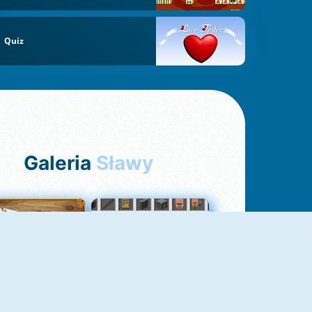
Quiz
Galeria
Sławy
Pasjans Pająk
GrindCraft