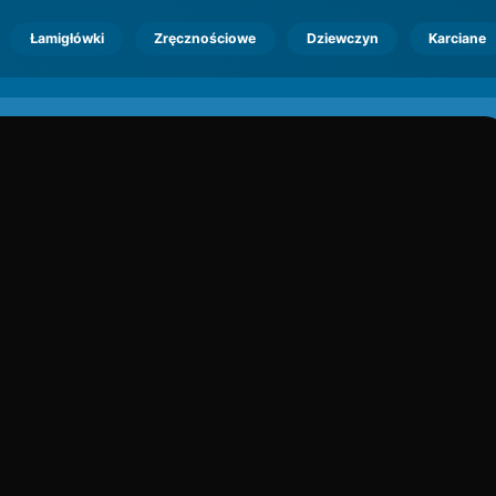
Łamigłówki
Zręcznościowe
Dziewczyn
Karciane