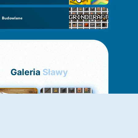
Budowlane
Galeria
Sławy
Pasjans Pająk
GrindCraft