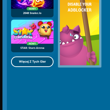
NOWY
2048 Snake.io
NOWY
STAR: Stars Arena
Więcej Z Tych Gier