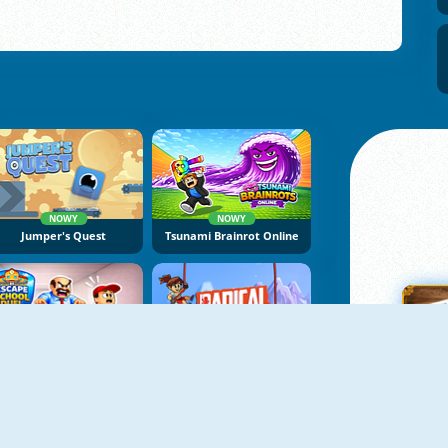
NOWY
NOWY
Jumper's Quest
Tsunami Brainrot Online
NOWY
NOWY
Escape School Duel
Radical Rappelling