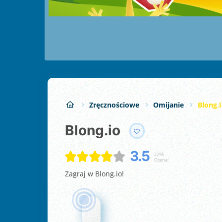
Zręcznościowe
Omijanie
Blong.
Blong.io
3.5
2295
Ocena:
Zagraj w Blong.io!