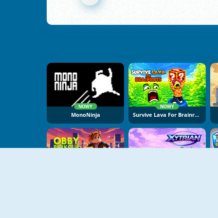
NOWY
NOWY
MonoNinja
Survive Lava For Brainrots
NOWY
NOWY
Obby Parkour Racing
Xytrian Runner