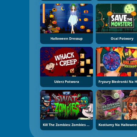
Halloween Dressup
Ocal Potwory
Uderz Potwora
Kill The Zombies: Zombies Vs SWAT