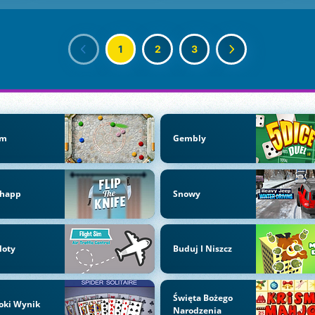
1
2
3
om
Gembly
chapp
Snowy
loty
Buduj I Niszcz
Święta Bożego
oki Wynik
Narodzenia