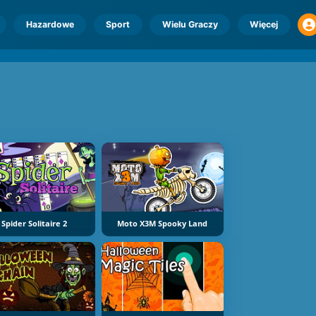
Hazardowe
Sport
Wielu Graczy
Więcej
Spider Solitaire 2
Moto X3M Spooky Land