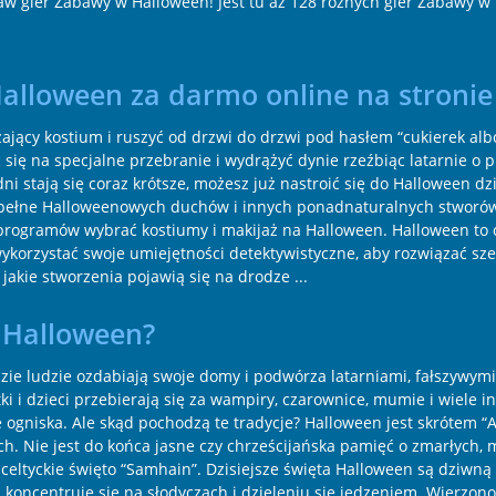
aw gier Zabawy w Halloween! Jest tu aż 128 różnych gier Zabawy w
 Halloween za darmo online na stron
żający kostium i ruszyć od drzwi do drzwi pod hasłem “cukierek al
się na specjalne przebranie i wydrążyć dynie rzeźbiąc latarnie o 
ni stają się coraz krótsze, możesz już nastroić się do Halloween dzi
 gry pełne Halloweenowych duchów i innych ponadnaturalnych stwo
programów wybrać kostiumy i makijaż na Halloween. Halloween to 
ykorzystać swoje umiejętności detektywistyczne, aby rozwiązać sz
jakie stworzenia pojawią się na drodze ...
e Halloween?
zie ludzie ozdabiają swoje domy i podwórza latarniami, fałszywym
ki i dzieci przebierają się za wampiry, czarownice, mumie i wiele 
ie ogniska. Ale skąd pochodzą te tradycje? Halloween jest skrótem “A
ch. Nie jest do końca jasne czy chrześcijańska pamięć o zmarłych, m
ak celtyckie święto “Samhain”. Dzisiejsze święta Halloween są dziwn
koncentruje się na słodyczach i dzieleniu się jedzeniem. Wierzon