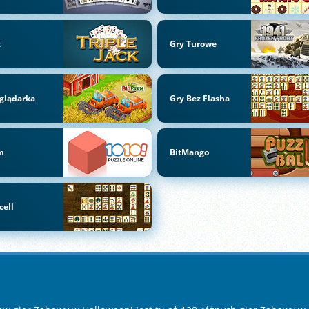
z
Gry Turowe
glądarka
Gry Bez Flasha
m
BitMango
cell