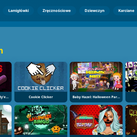
Łamigłówki
Zręcznościowe
Dziewczyn
Karciane
n
Ucieczka Z Domu Freddy'ego
Cookie Clicker
Baby Hazel: Halloween Party