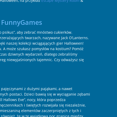
 Halloween, na przykład
Escape Mystery Room
&
ie FunnyGames
bo psikus”, aby zebrać mnóstwo cukierków.
przerażających twarzach, nazywane Jack O’Lanterns.
ęki naszej kolekcji wciągających gier Halloween!
rów. A może szukasz pomysłów na kostium? Pomóż
czas dziwnych wydarzeń, dlatego zebraliśmy
ereg niewyjaśnionych tajemnic. Czy odważysz się
i pajęczynami z dużymi pająkami, a nawet
innych postaci. Dzieci bawią się w wyciąganie zębami
ll Hallows Eve”, nocy, która poprzedza
ęczennikach i świętych rozwijała się niezależnie,
ą mieszaniną elementów zaczerpniętych z tych i
o również, że w tę wyjątkową noc granice między