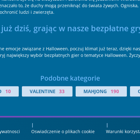
naczało to, że duchy mogą przeniknąć do świata żywych. Ogniska, p
chronić ludzi i zwierzęta.
uż dziś, grając w nasze bezpłatne gry
ne emocje związane z Halloween, poczuj klimat już teraz, dzięki nas
dkryj największy wybór bezpłatnych gier o tematyce Halloween. Życ
Podobne kategorie
O
10
VALENTINE
33
MAHJONG
190
ywatnosci
Oswiadczenie o plikach cookie
Warunki korzyst