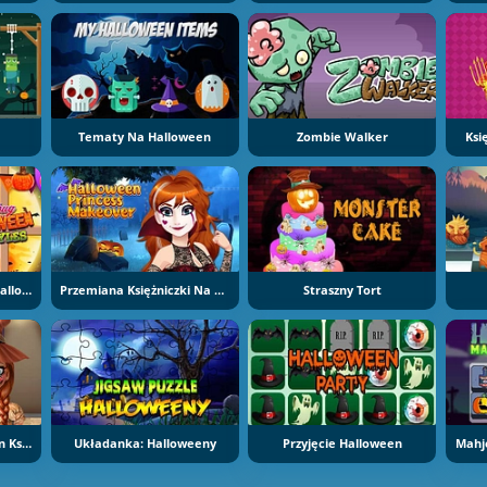
Tematy Na Halloween
Zombie Walker
Ksi
Fryzury Biedronki Na Halloween
Przemiana Księżniczki Na Halloween
Straszny Tort
Kostiumy Na Halloween Księżniczki Z Krainy Lodu
Układanka: Halloweeny
Przyjęcie Halloween