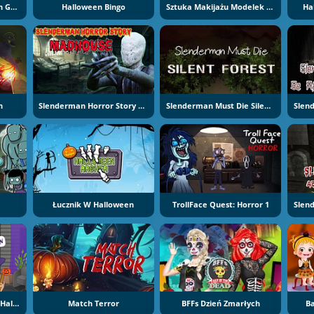
Haunted House: Hidden Ghosts
Halloween Bingo
Sztuka Makijażu Modelek Na Halloween
Ha
h
Slenderman Horror Story Madhouse
Slenderman Must Die Silent Forest
Łucznik W Halloween
TrollFace Quest: Horror 1
Instagirls Kostiumy Na Halloween
Match Terror
BFFs Dzień Zmarłych
B