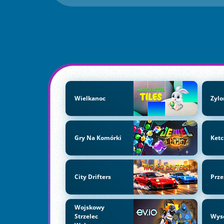
Wielkanoc
Zyl
Gry Na Komórki
Ket
City Drifters
Prze
Wojskowy
Strzelec
Wys