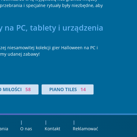
rzebrania i specjalne rytuały były niezbędne, aby
 na PC, tablety i urządzenia
zej niesamowitej kolekcji gier Halloween na PC i
zymy udanej zabawy!
O MIŁOŚCI
58
PIANO TILES
14
ania
O nas
Kontakt
Reklamować