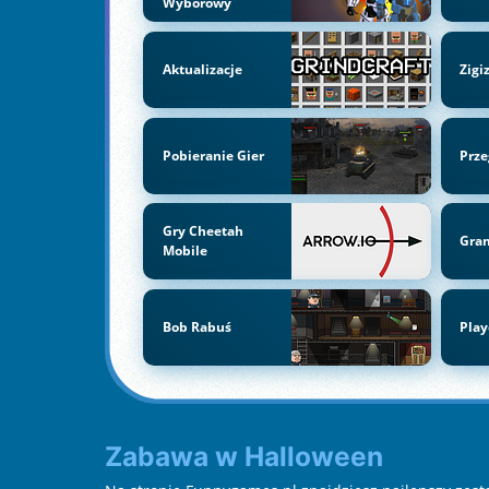
Wyborowy
Aktualizacje
Zigi
Pobieranie Gier
Prze
Gry Cheetah
Gra
Mobile
Bob Rabuś
Play
Zabawa w Halloween