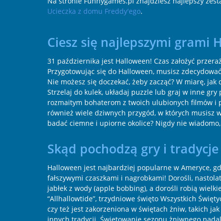
Na stronie Funnygames.pl znajdziesz najlepszy zest
Ucieczka z domu Freddy'ego
.
Ciesz się najlepszymi grami
31 października jest Halloween! Czas założyć przera
Przygotowując się do Halloween, musisz zdecydować 
Nie możesz się doczekać, żeby zacząć? W miarę, jak d
Strzelaj do kulek, układaj puzzle lub graj w inne
rozmaitym bohaterom z twoich ulubionych filmów i 
również wiele dziwnych przygód, w których musisz w
badać ciemne i upiorne okolice? Nigdy nie wiadomo, 
Skąd pochodzą gry i tradycj
Halloween jest najbardziej popularne w Ameryce, gd
fałszywymi czaszkami i nagrobkami! Dorośli, nastolat
jabłek z wody (apple bobbing), a dorośli robią wielk
“Allhallowtide”, trzydniowe święto Wszystkich Święty
czy też jest zakorzeniona w świętach żniw, takich j
innych tradycji. Świętowanie sezonu żniwnego nadal 