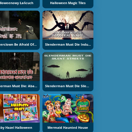
lloweenowy Łańcuch
Halloween Magic Tiles
Slenderclown Be Afraid Of It
Slenderman Must Die Industrial Waste
Slenderman Must Die: Abandoned Graveyard
Slenderman Must Die Silent Streets
aby Hazel Halloween
Mermaid Haunted House