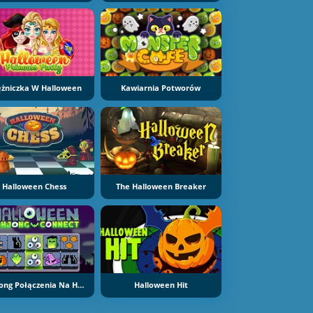
ężniczka W Halloween
Kawiarnia Potworów
Halloween Chess
The Halloween Breaker
Mahjong Połączenia Na Halloween
Halloween Hit