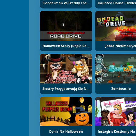
Slenderman Vs Freddy The Fazbear
Halloween Scary Jungle Road Drive
Jazda Nieumarłyc
Siostry Przygotowują Się Na Halloween
Zombeat.io
Dynia Na Halloween