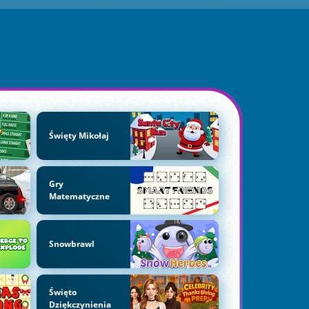
Święty Mikołaj
Gry
Matematyczne
Snowbrawl
Święto
Dziękczynienia