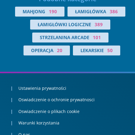
MAHJONG
190
ŁAMIGŁÓWKA
386
ŁAMIGŁÓWKI LOGICZNE
389
STRZELANINA ARCADE
101
OPERACJA
20
LEKARSKIE
50
Ustawienia prywatności
Oswiadczenie o ochronie prywatnosci
Oswiadczenie o plikach cookie
Warunki korzystania
O nas