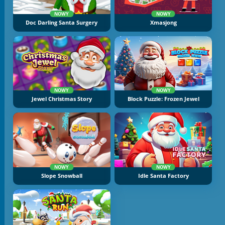
NOWY
NOWY
Doc Darling Santa Surgery
Xmasjong
NOWY
NOWY
Jewel Christmas Story
Block Puzzle: Frozen Jewel
NOWY
NOWY
Slope Snowball
Idle Santa Factory