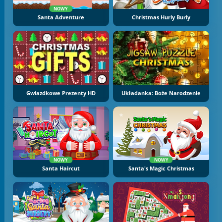
NOWY
Santa Adventure
Christmas Hurly Burly
Gwiazdkowe Prezenty HD
Układanka: Boże Narodzenie
NOWY
NOWY
Santa Haircut
Santa's Magic Christmas