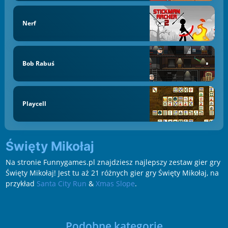
Nerf
Bob Rabuś
Playcell
Święty Mikołaj
Na stronie Funnygames.pl znajdziesz najlepszy zestaw gier gry
Święty Mikołaj! Jest tu aż 21 różnych gier gry Święty Mikołaj, na
przykład
Santa City Run
&
Xmas Slope
.
Podobne kategorie