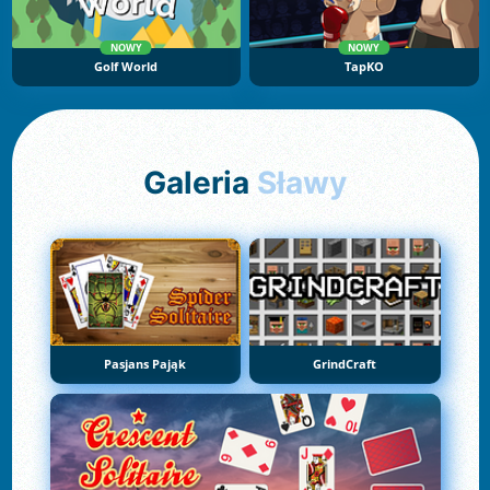
NOWY
NOWY
Golf World
TapKO
Galeria
Sławy
Pasjans Pająk
GrindCraft