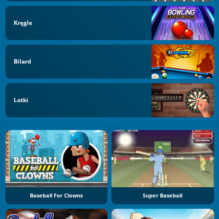
Kręgle
Bilard
Lotki
Baseball For Clowns
Super Baseball