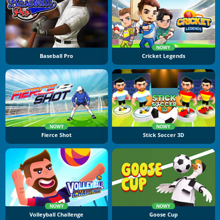
NOWY
Baseball Pro
Cricket Legends
NOWY
NOWY
Fierce Shot
Stick Soccer 3D
NOWY
NOWY
Volleyball Challenge
Goose Cup