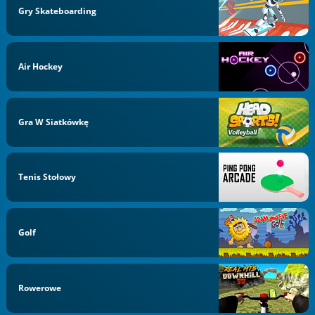
Gry Skateboarding
Air Hockey
Gra W Siatkówkę
Tenis Stołowy
Golf
Rowerowe