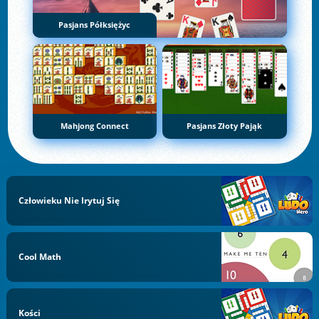
Pasjans Półksiężyc
Mahjong Connect
Pasjans Złoty Pająk
Człowieku Nie Irytuj Się
Cool Math
Kości