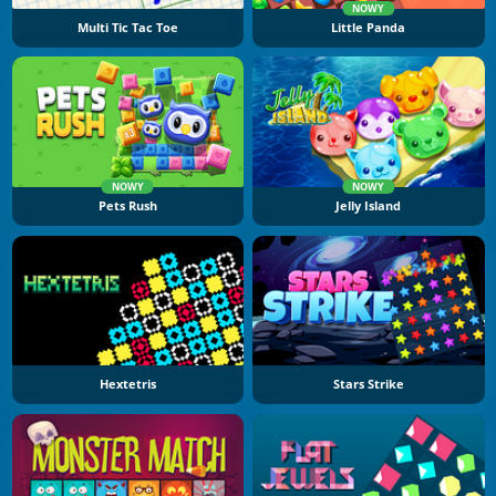
NOWY
Multi Tic Tac Toe
Little Panda
NOWY
NOWY
Pets Rush
Jelly Island
Hextetris
Stars Strike