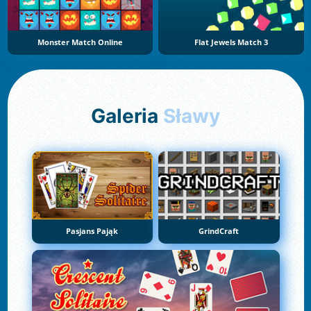
Monster Match Online
Flat Jewels Match 3
Galeria
Sławy
Pasjans Pająk
GrindCraft