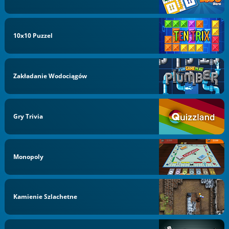
10x10 Puzzel
Zakładanie Wodociągów
Gry Trivia
Monopoly
Kamienie Szlachetne