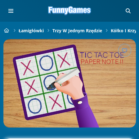
Łamigłówki
Trzy W Jednym Rzędzie
Kółko I Krzy