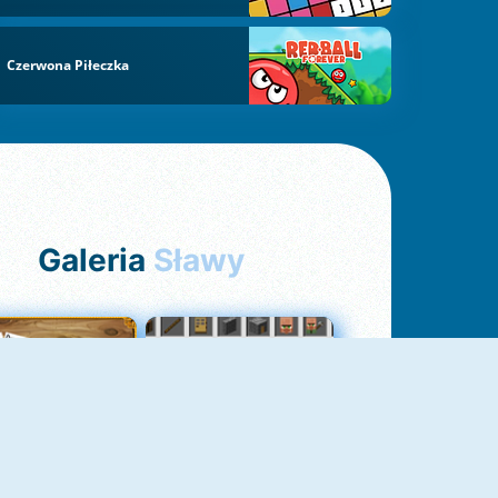
Czerwona Piłeczka
Galeria
Sławy
Pasjans Pająk
GrindCraft