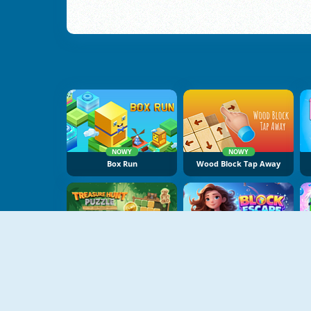
NOWY
NOWY
Box Run
Wood Block Tap Away
NOWY
NOWY
Treasure Hunt Puzzle
Block Escape