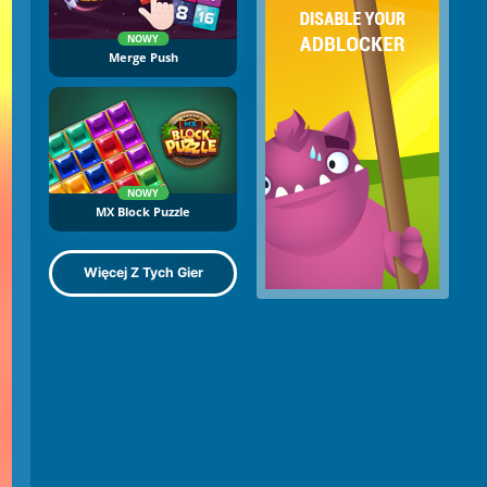
NOWY
Merge Push
NOWY
MX Block Puzzle
Więcej Z Tych Gier