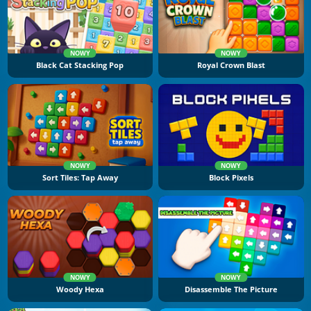
NOWY
NOWY
Black Cat Stacking Pop
Royal Crown Blast
NOWY
NOWY
Sort Tiles: Tap Away
Block Pixels
NOWY
NOWY
Woody Hexa
Disassemble The Picture