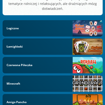
tematyce rolniczej i relaksujących, ale drażniących mózg
doświadczeń.
Logiczne
Łamigłówki
Czerwona Piłeczka
Minecraft
Amigo Pancho