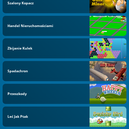
Szalony Kopacz
Handel Nieruchomościami
Zbijanie Kulek
Spadachron
Przeszkody
Leć Jak Ptak