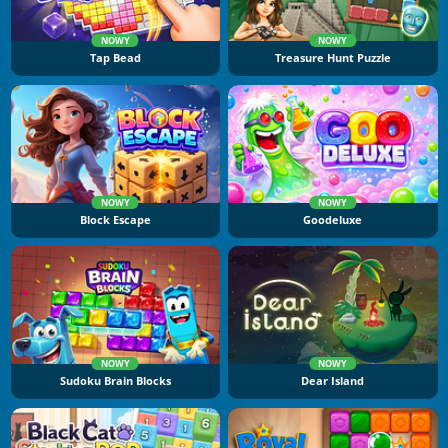
NOWY
NOWY
Tap Bead
Treasure Hunt Puzzle
NOWY
NOWY
Block Escape
Goodeluxe
NOWY
NOWY
Sudoku Brain Blocks
Dear Island