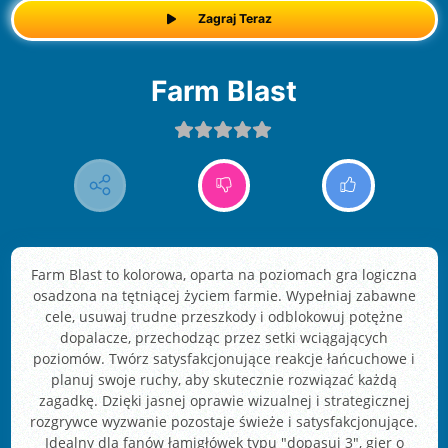
Zagraj Teraz
Farm Blast
Farm Blast to kolorowa, oparta na poziomach gra logiczna
osadzona na tętniącej życiem farmie. Wypełniaj zabawne
cele, usuwaj trudne przeszkody i odblokowuj potężne
dopalacze, przechodząc przez setki wciągających
poziomów. Twórz satysfakcjonujące reakcje łańcuchowe i
planuj swoje ruchy, aby skutecznie rozwiązać każdą
zagadkę. Dzięki jasnej oprawie wizualnej i strategicznej
rozgrywce wyzwanie pozostaje świeże i satysfakcjonujące.
Idealny dla fanów łamigłówek typu "dopasuj 3", gier o