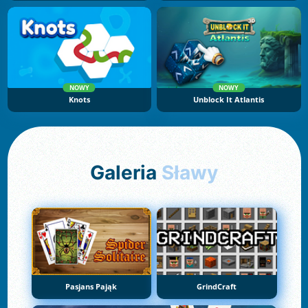
NOWY
NOWY
Knots
Unblock It Atlantis
Galeria
Sławy
Pasjans Pająk
GrindCraft