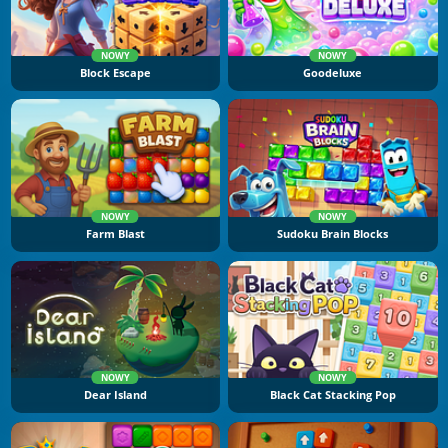
NOWY
NOWY
Block Escape
Goodeluxe
NOWY
NOWY
Farm Blast
Sudoku Brain Blocks
NOWY
NOWY
Dear Island
Black Cat Stacking Pop