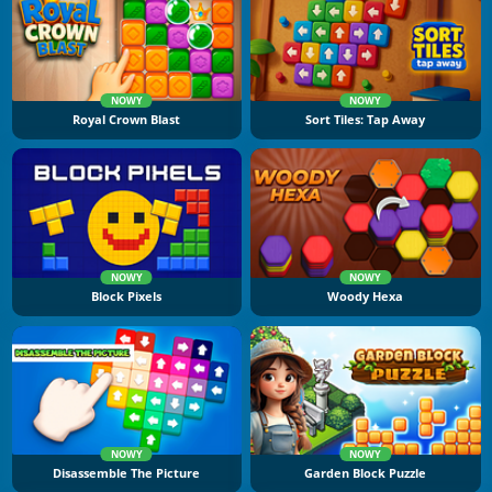
NOWY
NOWY
Royal Crown Blast
Sort Tiles: Tap Away
NOWY
NOWY
Block Pixels
Woody Hexa
NOWY
NOWY
Disassemble The Picture
Garden Block Puzzle