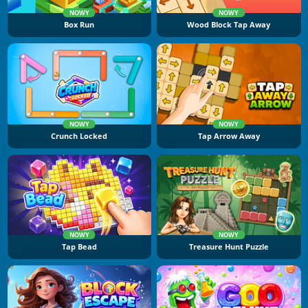
NOWY
NOWY
Box Run
Wood Block Tap Away
NOWY
NOWY
Crunch Locked
Tap Arrow Away
NOWY
NOWY
Tap Bead
Treasure Hunt Puzzle