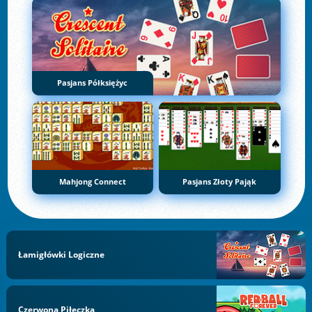
Pasjans Półksiężyc
Mahjong Connect
Pasjans Złoty Pająk
Łamigłówki Logiczne
Czerwona Piłeczka