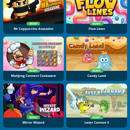
NOWY
NOWY
Mr Cappuccino Assassino
Flow Lines
NOWY
NOWY
Mahjong Connect Cookware
Candy Land
NOWY
NOWY
Mirror Wizard
Laser Cannon 3