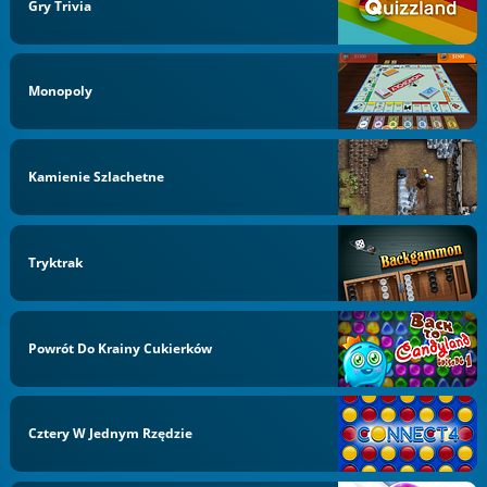
Gry Trivia
Monopoly
Kamienie Szlachetne
Tryktrak
Powrót Do Krainy Cukierków
Cztery W Jednym Rzędzie