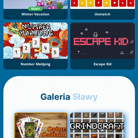
NOWY
Winter Vacation
Unmatch
Number Mahjong
Escape Kid
Galeria
Sławy