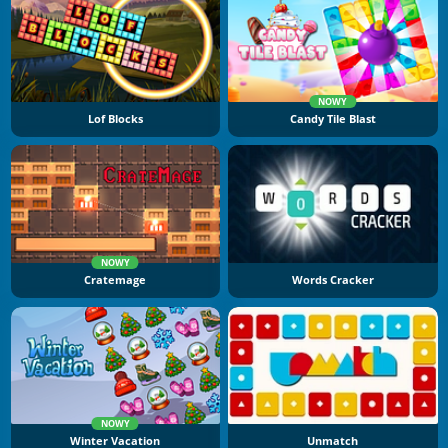
NOWY
Lof Blocks
Candy Tile Blast
NOWY
Cratemage
Words Cracker
NOWY
Winter Vacation
Unmatch