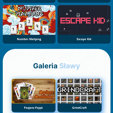
Number Mahjong
Escape Kid
Galeria
Sławy
Pasjans Pająk
GrindCraft