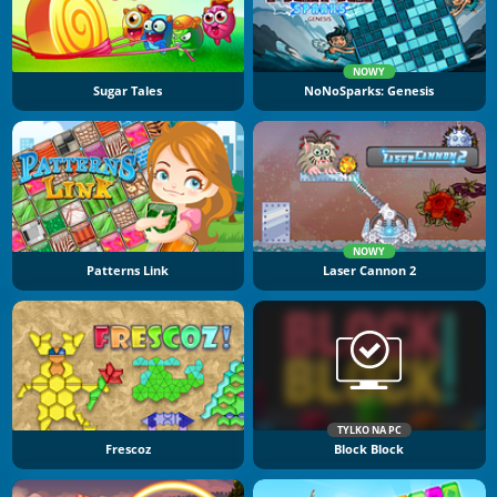
NOWY
Sugar Tales
NoNoSparks: Genesis
NOWY
Patterns Link
Laser Cannon 2
TYLKO NA PC
Frescoz
Block Block