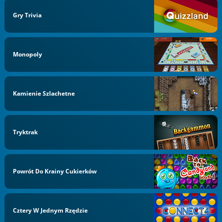
Gry Trivia
Monopoly
Kamienie Szlachetne
Tryktrak
Powrót Do Krainy Cukierków
Cztery W Jednym Rzędzie