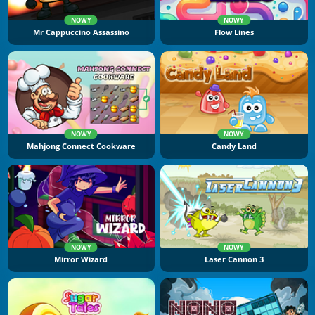
NOWY
NOWY
Mr Cappuccino Assassino
Flow Lines
NOWY
NOWY
Mahjong Connect Cookware
Candy Land
NOWY
NOWY
Mirror Wizard
Laser Cannon 3