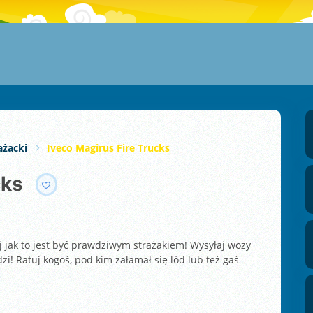
ażacki
Iveco Magirus Fire Trucks
cks
j jak to jest być prawdziwym strażakiem! Wysyłaj wozy
i! Ratuj kogoś, pod kim załamał się lód lub też gaś