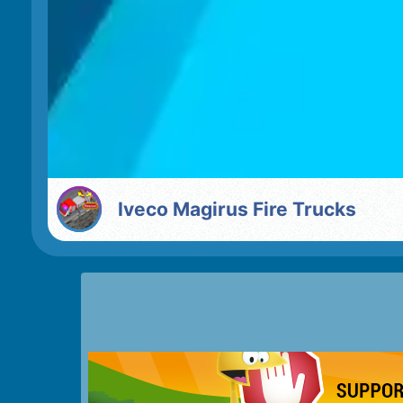
Iveco Magirus Fire Trucks