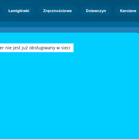
Łamigłówki
Zręcznościowe
Dziewczyn
Karciane
r nie jest już obsługiwany w sieci