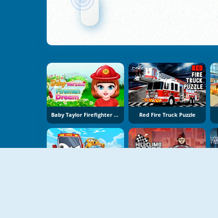
Baby Taylor Firefighter Dream
Red Fire Truck Puzzle
NOWY
NOWY
Drift3.io
Hillclimb Racer