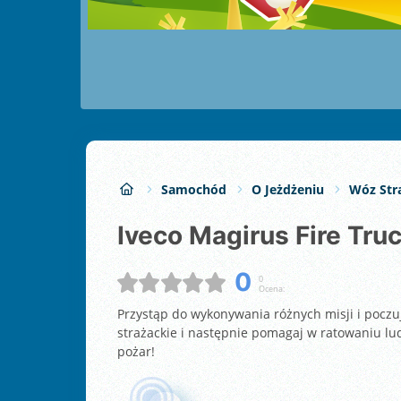
Samochód
O Jeżdżeniu
Wóz Str
Iveco Magirus Fire Tru
0
0
Ocena:
Przystąp do wykonywania różnych misji i poczu
strażackie i następnie pomagaj w ratowaniu ludz
pożar!