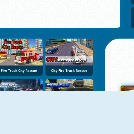
Fire Truck City Rescue
City Fire Truck Rescue
NOWY
NOWY
Nitro Speed 2: Underground
Racing In City