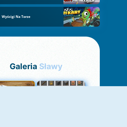
Wyścigi Na Torze
Galeria
Sławy
Pasjans Pająk
GrindCraft