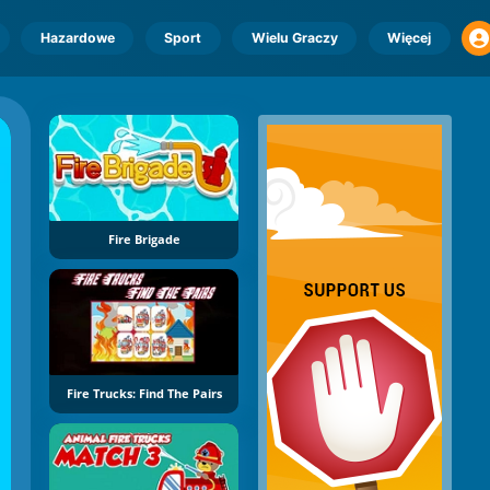
Hazardowe
Sport
Wielu Graczy
Więcej
Fire Brigade
Fire Trucks: Find The Pairs